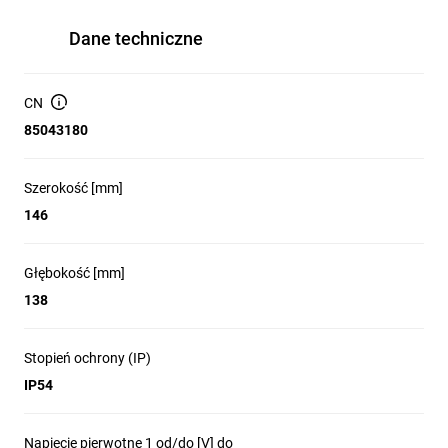
Dane techniczne
CN
85043180
Szerokość [mm]
146
Głębokość [mm]
138
Stopień ochrony (IP)
IP54
Napięcie pierwotne 1 od/do [V] do