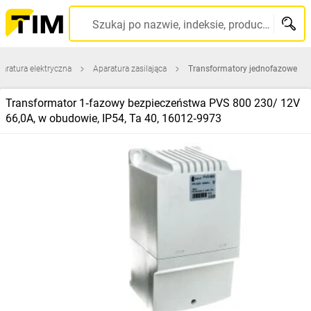
Szukaj po nazwie, indeksie, producencie, kodzie kreskowym...
aratura elektryczna
Aparatura zasilająca
Transformatory jednofazowe
Transformator 1‑fazowy bezpieczeństwa PVS 800 230/ 12V
66,0A, w obudowie, IP54, Ta 40, 16012‑9973