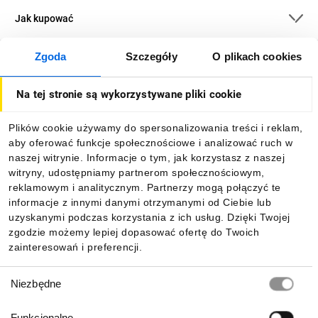
Jak kupować
Zgoda
Szczegóły
O plikach cookies
O firmie
Na tej stronie są wykorzystywane pliki cookie
Dla kupujących
Plików cookie używamy do spersonalizowania treści i reklam,
aby oferować funkcje społecznościowe i analizować ruch w
Informacje
naszej witrynie. Informacje o tym, jak korzystasz z naszej
witryny, udostępniamy partnerom społecznościowym,
reklamowym i analitycznym. Partnerzy mogą połączyć te
Pobierz naszą aplikację mobilną:
informacje z innymi danymi otrzymanymi od Ciebie lub
uzyskanymi podczas korzystania z ich usług. Dzięki Twojej
zgodzie możemy lepiej dopasować ofertę do Twoich
zainteresowań i preferencji.
Wybór
Niezbędne
zgody
Funkcjonalne