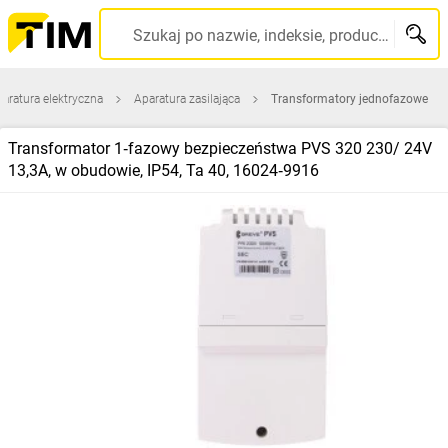
Szukaj po nazwie, indeksie, producencie, kodzie kreskowym...
aratura elektryczna
Aparatura zasilająca
Transformatory jednofazowe
Transformator 1‑fazowy bezpieczeństwa PVS 320 230/ 24V
13,3A, w obudowie, IP54, Ta 40, 16024‑9916