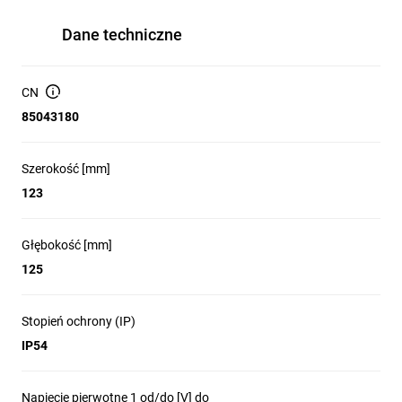
Dane techniczne
CN
85043180
Szerokość [mm]
123
Głębokość [mm]
125
Stopień ochrony (IP)
IP54
Napięcie pierwotne 1 od/do [V] do