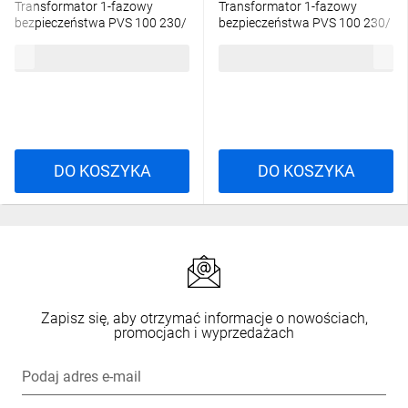
Transformator 1-fazowy
Transformator 1-fazowy
bezpieczeństwa PVS 100 230/
bezpieczeństwa PVS 100 230/
12V 8,33A, w obudowie, IP54,
24V 4,16A, w obudowie, IP54,
241,20 zł
brutto
241,20 zł
brutto
Ta 40, 16012-9956
Ta 40, 16024-9946
DO KOSZYKA
DO KOSZYKA
Zapisz się, aby otrzymać informacje o nowościach,
promocjach i wyprzedażach
Podaj adres e-mail