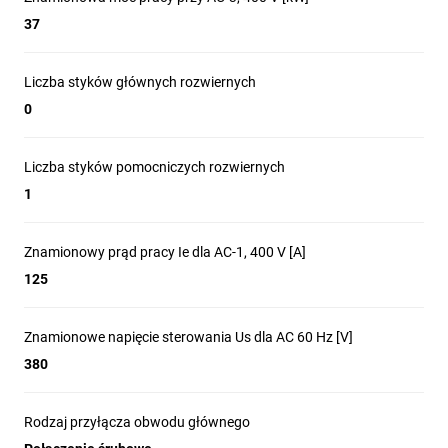
Gospodarka wodno-ściekowa
37
Górnictwo, minerały i metale
Liczba styków głównych rozwiernych
0
Główne cechy
Liczba styków pomocniczych rozwiernych
1
styczników TeSys
Znamionowy prąd pracy Ie dla AC-1, 400 V [A]
Deca
125
Znamionowe napięcie sterowania Us dla AC 60 Hz [V]
380
Najwyższa wytrzymałość
Rodzaj przyłącza obwodu głównego
Najwyższa wytrzymałość mechaniczna na rynku - 15 mln cykli