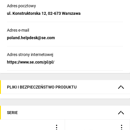
TeSys Deca
Adres pocztowy
ul. Konstruktorska 12, 02-673 Warszawa
Adres e-mail
Konstrukcja projektowana od
poland.helpdesk@se.com
podstaw
Adres strony internetowej
Nowoczesny wygląd i styl wszystkich maszyn
https://www.se.com/pl/pl/
Zaprojektowane z myślą o spełnieniu wymagań zastosowań
elektrycznych w instalacjach domowych i systemach
ogrzewania, wentylacji i klimatyzacji
PLIKI I BEZPIECZEŃSTWO PRODUKTU
Budowa i przekazanie do
eksploatacji
Łatwiejsza instalacja i obsługa z użyciem śrub
SERIE
wielostandardowych
Zgodność z normą IEC60335-1, zwiększona odporność na
ogień i pomocnicze akcesoria przeciwpyłowe