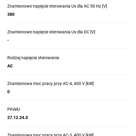
Styczniki silnikowe nowej
Znamionowe napięcie sterowania Us dla AC 50 Hz [V]
380
generacji z serii
TeSys Deca
to
niezawodne i wytrzymałe
Znamionowe napięcie sterowania Us dla DC [V]
-
rozwiązanie, dedykowane do
najbardziej wymagających
Rodzaj napięcia sterowania
AC
aplikacji przemysłowych.
Znamionowa moc pracy przy AC-4, 400 V [kW]
Zakłady i maszyny
0
Budynki
PKWiU
27.12.24.0
Zasilanie
Znamionowa moc pracy przy AC-3, 400 V [kW]