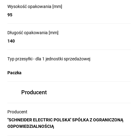
Aparaty są w pełni zgodne z obowiązującymi normami
Wysokość opakowania [mm]
przemysłowymi oraz z większością standardów na całym
95
świecie - certyfikaty morskie, UL, itp.
Długość opakowania [mm]
Elastyczność
140
Bardzo duża ilość dostępnych akcesoriów pozwala na
dostosowanie stycznika do najbardziej wymagających aplikacji.
Dodatkowe styki pomocnicze są odporne na zapylenie i trudne
Typ przesyłki - dla 1 jednostki sprzedażowej
warunki pracy
Paczka
Zgodność z normą IEC 60335-1
W standardzie oferta dostosowana do wymagań rynku
Producent
elektrycznych urządzeń gospodarstwa domowego oraz HVAC
Producent
Zalety styczników
"SCHNEIDER ELECTRIC POLSKA" SPÓŁKA Z OGRANICZONĄ
ODPOWIEDZIALNOŚCIĄ