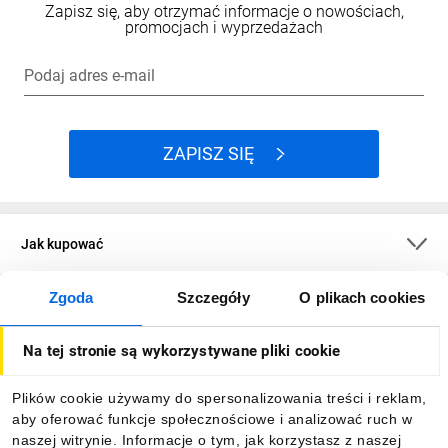
rynku od wielu lat dostarcza pełen zakres
Zapisz się, aby otrzymać informacje o nowościach,
promocjach i wyprzedażach
rozwiązań dedykowanych do sterowania i
zabezpieczeń silników. Poznaj główny zakres
Podaj adres e-mail
oferty oraz korzyści jakie oferują.
ZAPISZ SIĘ
Jak kupować
Zgoda
Szczegóły
O plikach cookies
O firmie
Na tej stronie są wykorzystywane pliki cookie
Dla kupujących
Plików cookie używamy do spersonalizowania treści i reklam,
aby oferować funkcje społecznościowe i analizować ruch w
Informacje
naszej witrynie. Informacje o tym, jak korzystasz z naszej