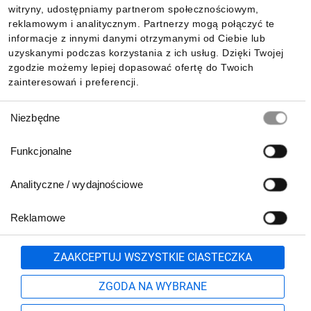
witryny, udostępniamy partnerom społecznościowym,
Zwównoważony rozwój
reklamowym i analitycznym. Partnerzy mogą połączyć te
Pobierz naszą aplikację mobilną:
informacje z innymi danymi otrzymanymi od Ciebie lub
Etykieta
Green Premium
jest zobowiązaniem firmy Schneider
uzyskanymi podczas korzystania z ich usług. Dzięki Twojej
Electric do dostarczania produktów o najwyższej w swojej klasie
zgodzie możemy lepiej dopasować ofertę do Twoich
ekologiczności.
Green Premium
obiecuje zgodność z
zainteresowań i preferencji.
najnowszymi przepisami, przejrzystość w zakresie wpływu na
środowisko, a także produkty o obiegu zamkniętym i niskiej
Wybór
emisji CO
.
2
Niezbędne
zgody
Funkcjonalne
Przejrzystość
Analityczne / wydajnościowe
RoHS/REACh
Reklamowe
Biuro Obsługi Klienta:
Najczęściej
lub
801 500 700
71 37 61 600
Zgłoś
ZAAKCEPTUJ WSZYSTKIE CIASTECZKA
pn.-pt. 8:00-16:00
zadawane pytania
Formularz kontaktowy
ZGODA NA WYBRANE