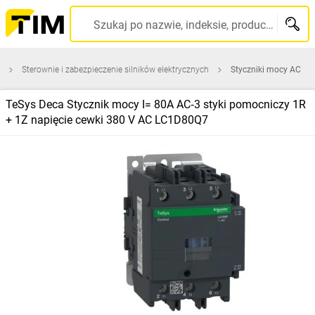
Szukaj po nazwie, indeksie, producencie, kodzie kreskowym...
Sterownie i zabezpieczenie silników elektrycznych
Styczniki mocy AC
TeSys Deca Stycznik mocy I= 80A AC‑3 styki pomocniczy 1R
+ 1Z napięcie cewki 380 V AC LC1D80Q7