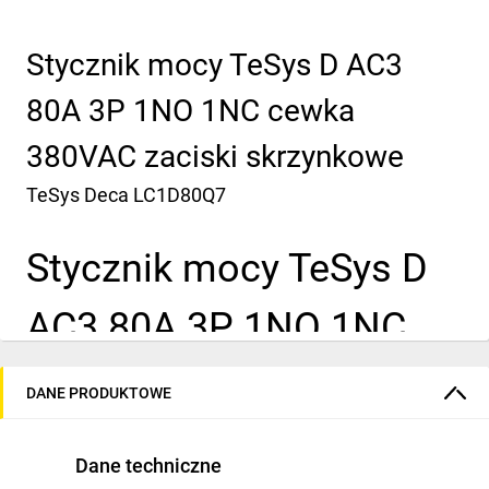
Stycznik mocy TeSys D AC3
80A 3P 1NO 1NC cewka
380VAC zaciski skrzynkowe
TeSys Deca
LC1D80Q7
Stycznik mocy TeSys D
AC3 80A 3P 1NO 1NC
cewka 380VAC zaciski
DANE PRODUKTOWE
skrzynkowe
Dane techniczne