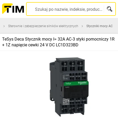
Szukaj po nazwie, indeksie, producencie, kodzie kreskowym...
Sterownie i zabezpieczenie silników elektrycznych
Styczniki mocy AC
TeSys Deca Stycznik mocy I= 32A AC‑3 styki pomocniczy 1R
+ 1Z napięcie cewki 24 V DC LC1D323BD