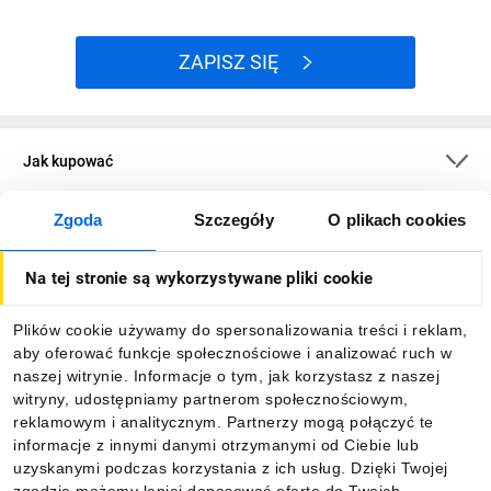
ZAPISZ SIĘ
1. Jaka jest maksymalna temperatura pracy styków styczników
serii LC1D?
Maksymalna temperatura na powierzchni styku jest definiowana
Jak kupować
przez IEC 60947-1 - jako wzrost wartości cieplnej, której wartość
jest dodawana do maksymalnej temperatury operacji
Zgoda
Szczegóły
O plikach cookies
zdefiniowanych dla produktu. Dane techniczne produktu
O firmie
określają maksymalną temperaturę pracy dla Styczników LC1D
60°C. Wzrost temperatury, jak na 7.2.2 i 8.3.3.3 nie przekracza
Na tej stronie są wykorzystywane pliki cookie
Dla kupujących
wartości granicznych określonych w tabeli 2,3, w naszym
przypadku 7.2.2.1 Zaciski: Temperatura terminali nie może
Plików cookie używamy do spersonalizowania treści i reklam,
przekraczać wartości podanych w tabeli 2 czyli 60 °C to daje
aby oferować funkcje społecznościowe i analizować ruch w
Informacje
nam 60°C + 60°C = 120°C temperatury na złączu
naszej witrynie. Informacje o tym, jak korzystasz z naszej
dopuszczalnym przez normy. W załączniku znajdują się
witryny, udostępniamy partnerom społecznościowym,
wymienione tabele.
reklamowym i analitycznym. Partnerzy mogą połączyć te
Pobierz naszą aplikację mobilną:
informacje z innymi danymi otrzymanymi od Ciebie lub
uzyskanymi podczas korzystania z ich usług. Dzięki Twojej
2. Jaka jest różnica między cewką BD a BL w styczniku z serii