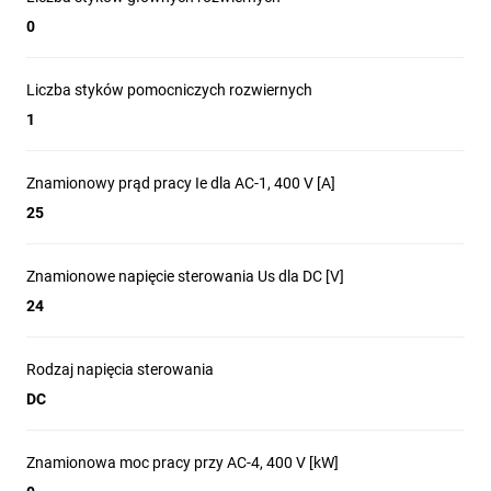
Gospodarka wodno-ściekowa
0
Górnictwo, minerały i metale
Liczba styków pomocniczych rozwiernych
1
Główne cechy
Znamionowy prąd pracy Ie dla AC-1, 400 V [A]
25
styczników TeSys
Znamionowe napięcie sterowania Us dla DC [V]
Deca
24
Rodzaj napięcia sterowania
DC
Najwyższa wytrzymałość
Znamionowa moc pracy przy AC-4, 400 V [kW]
Najwyższa wytrzymałość mechaniczna na rynku - 15 mln cykli