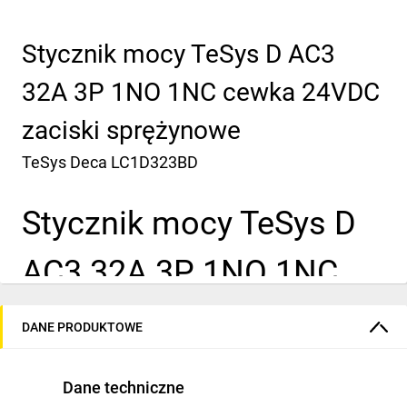
Stycznik mocy TeSys D AC3
32A 3P 1NO 1NC cewka 24VDC
zaciski sprężynowe
TeSys Deca
LC1D323BD
Stycznik mocy TeSys D
AC3 32A 3P 1NO 1NC
cewka 24VDC zaciski
DANE PRODUKTOWE
sprężynowe
Dane techniczne