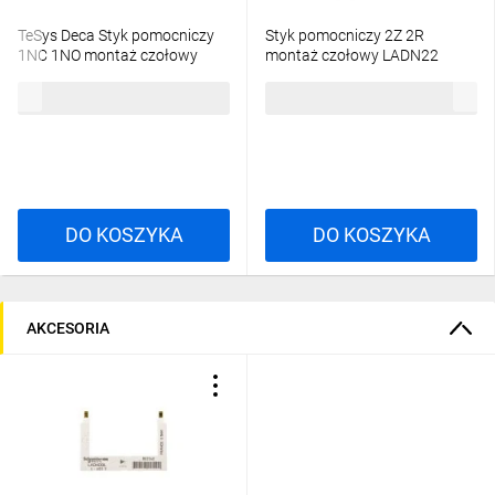
TeSys Deca Styk pomocniczy
Styk pomocniczy 2Z 2R
Obsługa i konserwacja
1NC 1NO montaż czołowy
montaż czołowy LADN22
GVAE11
Cyfrowa dokumentacja techniczna dostępna dla klienta
42,47 zł
brutto
67,42 zł
brutto
Przewodnik konserwacji w ramach rozwiązania
EcoStruxure™ Facility Expect
Poznaj całą serię
DO KOSZYKA
DO KOSZYKA
produktów
AKCESORIA
silnikowych TeSys
Seria produktów TeSys jako wiodąca marka na