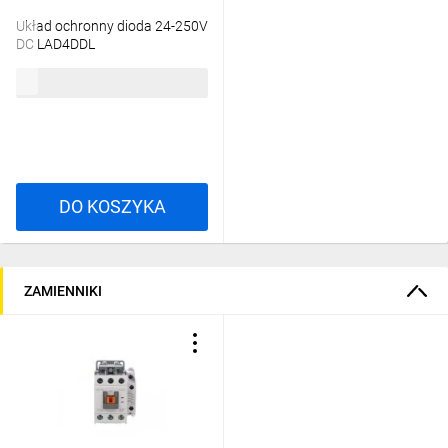
rynku od wielu lat dostarcza pełen zakres
Układ ochronny dioda 24-250V
rozwiązań dedykowanych do sterowania i
DC LAD4DDL
zabezpieczeń silników. Poznaj główny zakres
86,36 zł
brutto
oferty oraz korzyści jakie oferują.
DO KOSZYKA
ZAMIENNIKI