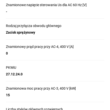
Styczniki silnikowe nowej
Znamionowe napięcie sterowania Us dla AC 60 Hz [V]
-
generacji z serii
TeSys Deca
to
niezawodne i wytrzymałe
Rodzaj przyłącza obwodu głównego
Zacisk sprężynowy
rozwiązanie, dedykowane do
najbardziej wymagających
Znamionowy prąd pracy przy AC-4, 400 V [A]
0
aplikacji przemysłowych.
PKWiU
Zakłady i maszyny
27.12.24.0
Budynki
Znamionowa moc pracy przy AC-3, 400 V [kW]
15
Zasilanie
Liczba styków głównych rozwiernych