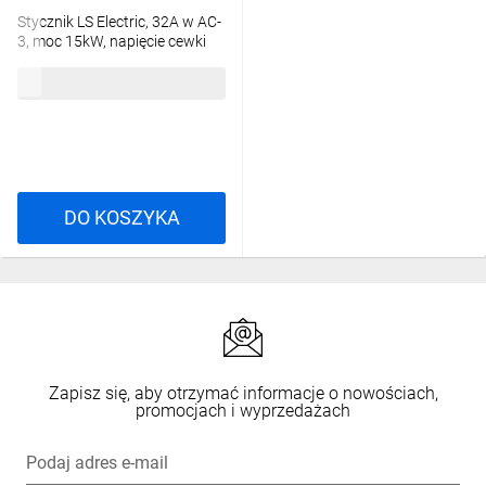
Zwównoważony rozwój
Stycznik LS Electric, 32A w AC-
3, moc 15kW, napięcie cewki
24VDC, styki pomocnicze 1a1b
Etykieta
Green Premium
jest zobowiązaniem firmy Schneider
238,61 zł
brutto
1336011500 MC-32A 24VDC
Electric do dostarczania produktów o najwyższej w swojej klasie
1A1B
ekologiczności.
Green Premium
obiecuje zgodność z
najnowszymi przepisami, przejrzystość w zakresie wpływu na
środowisko, a także produkty o obiegu zamkniętym i niskiej
emisji CO
.
2
DO KOSZYKA
Przejrzystość
RoHS/REACh
Najczęściej
Zapisz się, aby otrzymać informacje o nowościach,
promocjach i wyprzedażach
zadawane pytania
Podaj adres e-mail