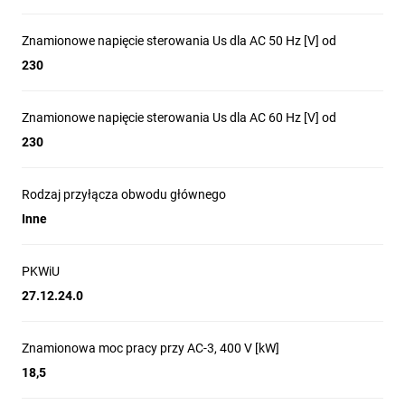
Styczniki silnikowe nowej
Znamionowe napięcie sterowania Us dla AC 50 Hz [V] od
230
generacji z serii
TeSys Deca
to
niezawodne i wytrzymałe
Znamionowe napięcie sterowania Us dla AC 60 Hz [V] od
230
rozwiązanie, dedykowane do
najbardziej wymagających
Rodzaj przyłącza obwodu głównego
Inne
aplikacji przemysłowych.
PKWiU
Zakłady i maszyny
27.12.24.0
Budynki
Znamionowa moc pracy przy AC-3, 400 V [kW]
18,5
Zasilanie