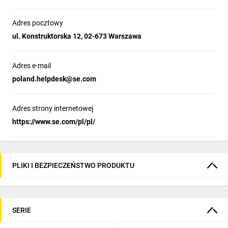
TeSys Deca
Adres pocztowy
ul. Konstruktorska 12, 02-673 Warszawa
Adres e-mail
Konstrukcja projektowana od
poland.helpdesk@se.com
podstaw
Adres strony internetowej
Nowoczesny wygląd i styl wszystkich maszyn
https://www.se.com/pl/pl/
Zaprojektowane z myślą o spełnieniu wymagań zastosowań
elektrycznych w instalacjach domowych i systemach
ogrzewania, wentylacji i klimatyzacji
PLIKI I BEZPIECZEŃSTWO PRODUKTU
Budowa i przekazanie do
eksploatacji
Łatwiejsza instalacja i obsługa z użyciem śrub
SERIE
wielostandardowych