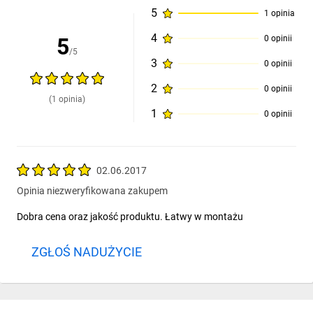
5
1 opinia
Zwównoważony rozwój
4
5
0 opinii
/5
Etykieta
Green Premium
jest zobowiązaniem firmy Schneider
3
0 opinii
Electric do dostarczania produktów o najwyższej w swojej klasie
ekologiczności.
Green Premium
obiecuje zgodność z
2
0 opinii
(1 opinia)
najnowszymi przepisami, przejrzystość w zakresie wpływu na
1
0 opinii
środowisko, a także produkty o obiegu zamkniętym i niskiej
emisji CO
.
2
02.06.2017
Przejrzystość
Opinia niezweryfikowana zakupem
RoHS/REACh
Dobra cena oraz jakość produktu. Łatwy w montażu
ZGŁOŚ NADUŻYCIE
Najczęściej