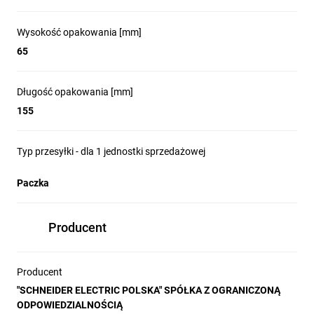
Uniwersalność
Aparaty są w pełni zgodne z obowiązującymi normami
Wysokość opakowania [mm]
przemysłowymi oraz z większością standardów na całym
65
świecie - certyfikaty morskie, UL, itp.
Długość opakowania [mm]
Elastyczność
155
Bardzo duża ilość dostępnych akcesoriów pozwala na
dostosowanie stycznika do najbardziej wymagających aplikacji.
Dodatkowe styki pomocnicze są odporne na zapylenie i trudne
Typ przesyłki - dla 1 jednostki sprzedażowej
warunki pracy
Paczka
Zgodność z normą IEC 60335-1
W standardzie oferta dostosowana do wymagań rynku
Producent
elektrycznych urządzeń gospodarstwa domowego oraz HVAC
Producent
Zalety styczników
"SCHNEIDER ELECTRIC POLSKA" SPÓŁKA Z OGRANICZONĄ
ODPOWIEDZIALNOŚCIĄ