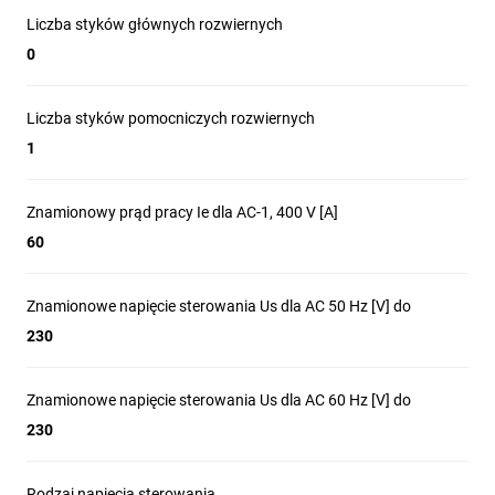
Liczba styków głównych rozwiernych
Gospodarka wodno-ściekowa
0
Górnictwo, minerały i metale
Liczba styków pomocniczych rozwiernych
1
Główne cechy
Znamionowy prąd pracy Ie dla AC-1, 400 V [A]
60
styczników TeSys
Znamionowe napięcie sterowania Us dla AC 50 Hz [V] do
Deca
230
Znamionowe napięcie sterowania Us dla AC 60 Hz [V] do
230
Najwyższa wytrzymałość
Rodzaj napięcia sterowania