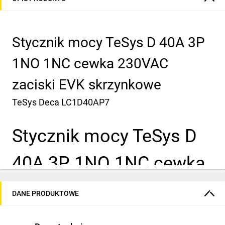
Stycznik mocy TeSys D 40A 3P
1NO 1NC cewka 230VAC
zaciski EVK skrzynkowe
TeSys Deca
LC1D40AP7
Stycznik mocy TeSys D
40A 3P 1NO 1NC cewka
230VAC zaciski EVK
DANE PRODUKTOWE
skrzynkowe