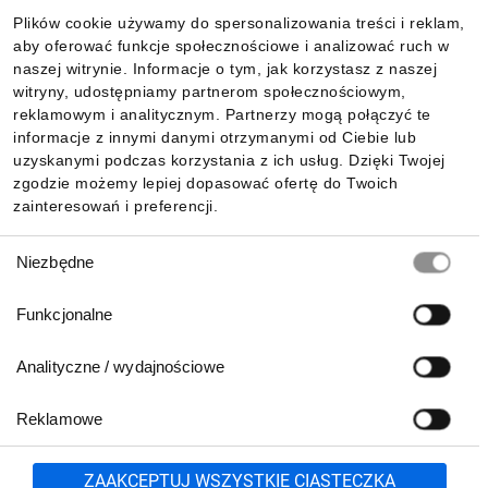
2. Jaka jest różnica między cewką BD a BL w styczniku z serii
Plików cookie używamy do spersonalizowania treści i reklam,
Tesys D?
aby oferować funkcje społecznościowe i analizować ruch w
Informacje
naszej witrynie. Informacje o tym, jak korzystasz z naszej
Obie cewki BD oraz BL są na napięcie sterowania 24V DC. Nowa
witryny, udostępniamy partnerom społecznościowym,
cewka BL cechuje się mniejszym poborem mocy niż wersja
reklamowym i analitycznym. Partnerzy mogą połączyć te
tradycyjna BD (tylko 100 mA). W stycznikach z cewką BL nie ma
Pobierz naszą aplikację mobilną:
informacje z innymi danymi otrzymanymi od Ciebie lub
możliwości zamontowania styków pomocniczych 4 torowych
uzyskanymi podczas korzystania z ich usług. Dzięki Twojej
takich jak: LADN22.
zgodzie możemy lepiej dopasować ofertę do Twoich
zainteresowań i preferencji.
3. Jaka jest różnica między cewką P7 a P5 w styczniku z serii
Wybór
Niezbędne
Tesys D?
zgody
Cewki P7 oraz P5 produktowane są na napięcie sterowania
Funkcjonalne
230V AC. Nowa cewka P5 przeznaczona jest na nasz lokalny
rynek ze względu na częstotliwość pracy, która wynosi 50 Hz.
Analityczne / wydajnościowe
Cewka o symbolu P5 nie jest zalecana do stosowania na rynku
amerykańskim oraz na rynku morskim.
Reklamowe
Biuro Obsługi Klienta:
lub
801 500 700
71 37 61 600
4. Czy możliwe jest użycie rozrusznika silnikowego składającego
Zgłoś
ZAAKCEPTUJ WSZYSTKIE CIASTECZKA