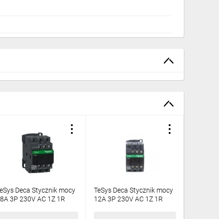
eSys Deca Stycznik mocy
TeSys Deca Stycznik mocy
Styk pom
8A 3P 230V AC 1Z 1R
12A 3P 230V AC 1Z 1R
montaż 
LC1D18P7
LC1D12P7
10,70 zł
brutto
157,56 zł
brutto
37,72 z