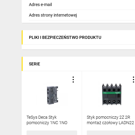
Adres e-mail
Adres strony internetowej
PLIKI I BEZPIECZEŃSTWO PRODUKTU
SERIE
TeSys Deca Styk
Styk pomocniczy 2Z 2R
pomocniczy 1NC 1NO
montaż czołowy LADN22
montaż czołowy GVAE11
42,47 zł
brutto
67,42 zł
brutto