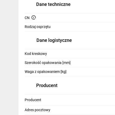
IT, GSM
Dane techniczne
Odzież ochronna i BHP
CN
Inne
Rodzaj osprzętu
Budowa i Remont
Dane logistyczne
Elektronika
Kod kreskowy
Smart home
Szerokość opakowania [mm]
Elektromobilność
Waga z opakowaniem [kg]
Energetyka wiatrowa
Producent
Telewizja naziemna i satelitarna
Wentylacja i rekuperacja
Producent
Adres pocztowy