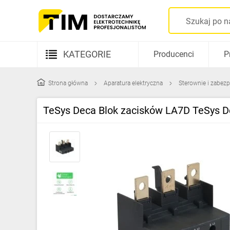
KATEGORIE
Producenci
P
Aparatura elektryczna
Strona główna
Aparatura elektryczna
Sterownie i zabezp
Kable i przewody
TeSys Deca Blok zacisków LA7D TeSys D
Rozdzielnice i obudowy
Elementy prowadzenia kabli
Fotowoltaika
Gniazda i łączniki
Źródła światła
Oprawy oświetleniowe