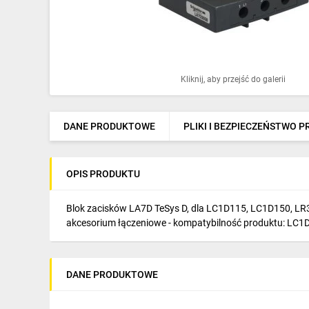
Ochrona odgromowa
Pompy ciepła
Osprzęt łączeniowy
Kliknij, aby przejść do galerii
Ogrzewanie
Elektronarzędzia i mierniki
DANE PRODUKTOWE
PLIKI I BEZPIECZEŃSTWO 
Domofony i dzwonki
OPIS PRODUKTU
Alarmy, monitoring, komunikacja
Napędy elektryczne
Blok zacisków LA7D TeSys D, dla LC1D115, LC1D150, LR3D3
akcesorium łączeniowe - kompatybilność produktu: LC1D11
Pneumatyka
Dom i ogród
DANE PRODUKTOWE
Klimatyzacja