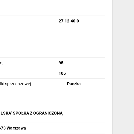
27.12.40.0
m]
95
105
stki sprzedażowej
Paczka
OLSKA" SPÓŁKA Z OGRANICZONĄ
2-673 Warszawa