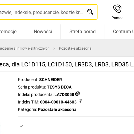
Szukaj po nazwie, indeksie, producencie, kodzie kreskowym...
Pomoc
romocje
Nowości
Strefa porad
Centrum 
ieczenie silników elektrycznych
Pozostałe akcesoria
eca, dla LC1D115, LC1D150, LR3D3, LRD3, LRD35
Producent:
SCHNEIDER
Seria produktu:
TESYS DECA
Indeks producenta:
LA7D3058
Indeks TIM:
0004-00010-44603
Kategoria:
Pozostałe akcesoria