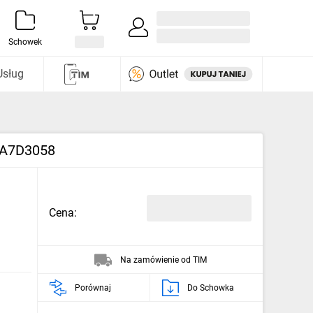
Zaloguj się / Załóż konto
i odkryj
Schowek
Usług
 LA7D3058
Cena:
Na zamówienie od TIM
Porównaj
Do Schowka