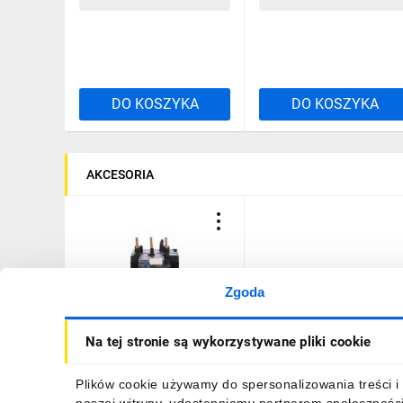
DO KOSZYKA
DO KOSZYKA
AKCESORIA
Zgoda
Przekaźnik termiczny 63-
Na tej stronie są wykorzystywane pliki cookie
80A LRD3363
846,76 zł
brutto
Plików cookie używamy do spersonalizowania treści i 