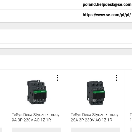
poland.helpdesk@se.com
https://www.se.com/pl/pl/
TeSys Deca Stycznik mocy
TeSys Deca Stycznik mocy
T
9A 3P 230V AC 1Z 1R
25A 3P 230V AC 1Z 1R
1
LC1D09P7
LC1D25P7
138,76 zł
brutto
289,44 zł
brutto
2