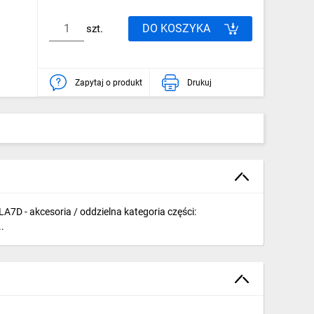
DO KOSZYKA
szt.
Zapytaj o produkt
Drukuj
A7D - akcesoria / oddzielna kategoria części:
.