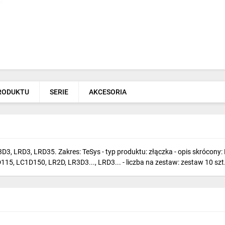
PRODUKTU
SERIE
AKCESORIA
, LRD3, LRD35. Zakres: TeSys - typ produktu: złączka - opis skrócony: L
5, LC1D150, LR2D, LR3D3..., LRD3... - liczba na zestaw: zestaw 10 szt.