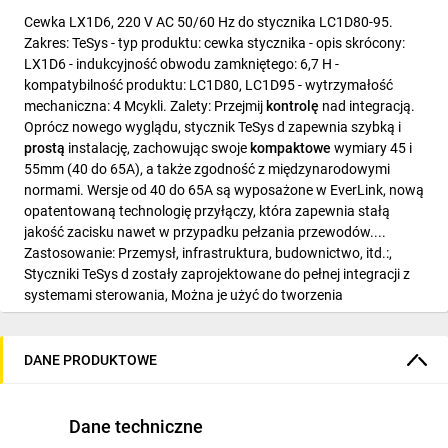
Cewka LX1D6, 220 V AC 50/60 Hz do stycznika LC1D80-95.
Zakres: TeSys - typ produktu: cewka stycznika - opis skrócony:
LX1D6 - indukcyjność obwodu zamkniętego: 6,7 H -
kompatybilność produktu: LC1D80, LC1D95 - wytrzymałość
mechaniczna: 4 Mcykli. Zalety: Przejmij
kontrolę
nad integracją.
Oprócz nowego wyglądu, stycznik TeSys d zapewnia szybką i
prostą
instalację, zachowując swoje
kompaktowe
wymiary 45 i
55mm (40 do 65A), a także zgodność z międzynarodowymi
normami. Wersje od 40 do 65A są wyposażone w EverLink, nową
opatentowaną technologię przyłączy, która zapewnia stałą
jakość zacisku nawet w przypadku pełzania przewodów....
Zastosowanie: Przemysł, infrastruktura, budownictwo, itd.:,
Styczniki TeSys d zostały zaprojektowane do pełnej integracji z
systemami sterowania, Można je użyć do tworzenia
rozruszników silników w aplikacji dowolnego typu....
DANE PRODUKTOWE
Dane techniczne