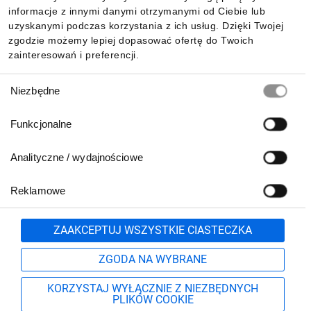
Pobierz naszą aplikację mobilną:
informacje z innymi danymi otrzymanymi od Ciebie lub
uzyskanymi podczas korzystania z ich usług. Dzięki Twojej
zgodzie możemy lepiej dopasować ofertę do Twoich
zainteresowań i preferencji.
Wybór
Niezbędne
zgody
Funkcjonalne
Analityczne / wydajnościowe
Reklamowe
Biuro Obsługi Klienta:
lub
801 500 700
71 37 61 600
Zgłoś
ZAAKCEPTUJ WSZYSTKIE CIASTECZKA
pn.-pt. 8:00-16:00
Formularz kontaktowy
ZGODA NA WYBRANE
KORZYSTAJ WYŁĄCZNIE Z NIEZBĘDNYCH
PLIKÓW COOKIE