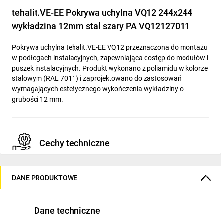
tehalit.VE-EE Pokrywa uchylna VQ12 244x244
wykładzina 12mm stal szary PA VQ12127011
Pokrywa uchylna tehalit.VE-EE VQ12 przeznaczona do montażu
w podłogach instalacyjnych, zapewniająca dostęp do modułów i
puszek instalacyjnych. Produkt wykonano z poliamidu w kolorze
stalowym (RAL 7011) i zaprojektowano do zastosowań
wymagających estetycznego wykończenia wykładziny o
grubości 12 mm.
Cechy techniczne
Wymiary zewnętrzne: 263 x 263 mm
DANE PRODUKTOWE
Wymiar kanału / otworu montażowego: 244 x 244 mm
(otwór kwadratowy)
Grubość wykładziny: 12 mm
Dane techniczne
Minimalna wysokość zabudowy (głębokość montażowa):