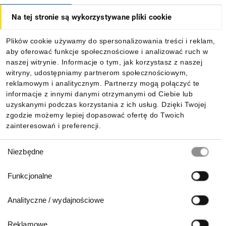
Na tej stronie są wykorzystywane pliki cookie
Dla kupujących
Plików cookie używamy do spersonalizowania treści i reklam,
aby oferować funkcje społecznościowe i analizować ruch w
Informacje
naszej witrynie. Informacje o tym, jak korzystasz z naszej
witryny, udostępniamy partnerom społecznościowym,
reklamowym i analitycznym. Partnerzy mogą połączyć te
Pobierz naszą aplikację mobilną:
informacje z innymi danymi otrzymanymi od Ciebie lub
uzyskanymi podczas korzystania z ich usług. Dzięki Twojej
zgodzie możemy lepiej dopasować ofertę do Twoich
zainteresowań i preferencji.
Wybór
Niezbędne
zgody
Funkcjonalne
Analityczne / wydajnościowe
Reklamowe