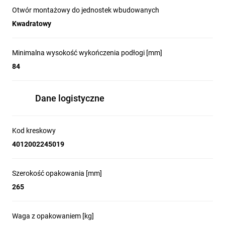
sygnałowych oraz montażu gniazd i modułów w trzech
Otwór montażowy do jednostek wbudowanych
wewnętrznych puszkach.
Kwadratowy
Stosowanie przy remontach i modernizacjach podłóg
instalacyjnych wymagających kwadratowego otworu
montażowego.
Minimalna wysokość wykończenia podłogi [mm]
84
FAQ - Najczęściej zadawane pytania i odpowiedzi
Dane logistyczne
Jakie wymiary wycięcia w podłodze są wymagane do
montażu pokrywy tehalit.VE-EE VQ12 VQ12127011?
Kod kreskowy
Należy przygotować kwadratowy otwór montażowy o
4012002245019
wymiarach 244 x 244 mm; minimalna głębokość zabudowy
wynosi 84 mm, a pokrywa przewiduje dopasowanie
wykładziny o grubości 12 mm.
Szerokość opakowania [mm]
265
Waga z opakowaniem [kg]