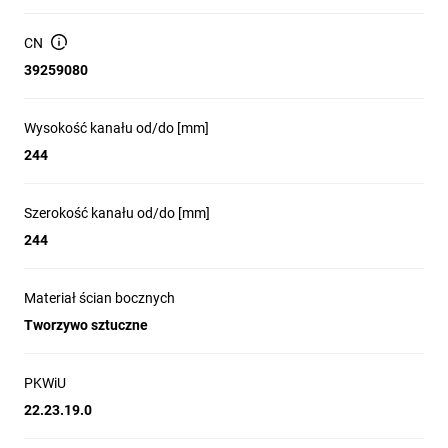
84 mm
CN
Materiał pokrywy: poliamid (PA); ściany boczne: tworzywo
39259080
sztuczne
Kolor: stalowy (RAL 7011)
Wysokość kanału od/do [mm]
Liczba puszek instalacyjnych: 3
244
Przeznaczenie produktowe: montaż w systemach
podłogowych (grupa 'Przegrody')
Szerokość kanału od/do [mm]
244
Zastosowanie produktu
Materiał ścian bocznych
Dostęp do instalacji elektrycznych i teleinformatycznych w
Tworzywo sztuczne
podłogach użytkowych z wykładziną 12 mm.
Montaż w przestrzeniach biurowych, salach
PKWiU
konferencyjnych i pomieszczeniach technicznych, gdzie
wymagany jest dyskretny dostęp do puszek instalacyjnych.
22.23.19.0
Rozwiązanie do prowadzenia przewodów zasilających i