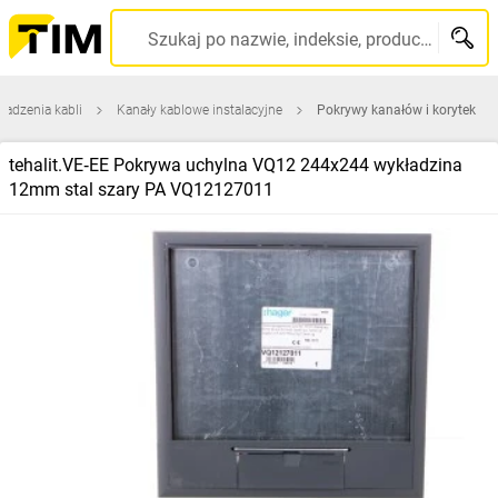
Szukaj po nazwie, indeksie, producencie, kodzie kreskowym...
adzenia kabli
Kanały kablowe instalacyjne
Pokrywy kanałów i korytek
tehalit.VE‑EE Pokrywa uchylna VQ12 244x244 wykładzina
12mm stal szary PA VQ12127011