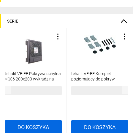
SERIE
tehalit.VE-EE Pokrywa uchylna
tehalit.VE-EE Komplet
VQ06 200x200 wykładzina
poziomujący do pokryw
5mm stal szary PA
H=60mm EKNS060
195,72 zł
brutto
56,46 zł
brutto
VQ06057011
DO KOSZYKA
DO KOSZYKA