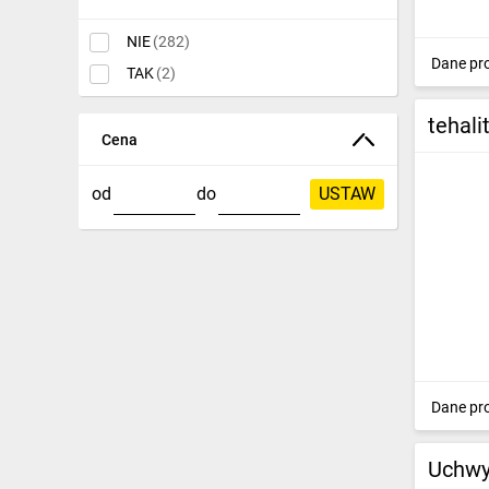
NIE
(282)
Dane pr
TAK
(2)
tehal
Cena
od
do
USTAW
Dane pr
Uchwy