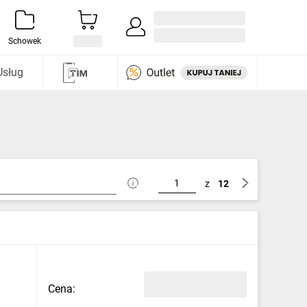
Zaloguj się / Załóż konto
i odkryj
Schowek
Usług
z
12
Cena: