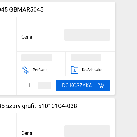
R5045 GBMAR5045
Cena:
Porównaj
Do Schowka
DO KOSZYKA
 szary grafit 51010104‑038
Cena: