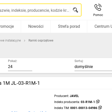
Szukaj po nazwie, indeksie, producencie, kodzie kreskowym...
Pomoc
romocje
Nowości
Strefa porad
Centrum 
owe instalacyjne
Ramki osprzętowe
Pokaż:
Sortuj:
 1M JL‑03‑R1M‑1
Producent:
JAVEL
Indeks producenta:
03-R1M-1
Indeks TIM:
0001-00013-04986