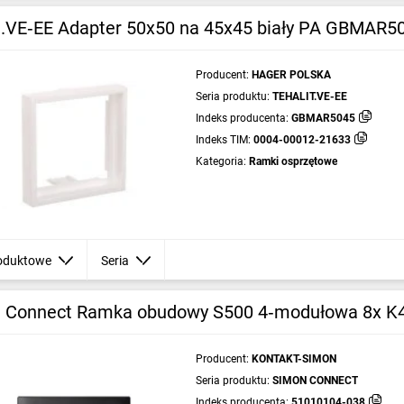
it.VE‑EE Adapter 50x50 na 45x45 biały PA GBMA
Producent:
HAGER POLSKA
Seria produktu:
TEHALIT.VE-EE
Indeks producenta:
GBMAR5045
Indeks TIM:
0004-00012-21633
Kategoria:
Ramki osprzętowe
oduktowe
Seria
 Connect Ramka obudowy S500 4‑modułowa 8x K45
Producent:
KONTAKT-SIMON
Seria produktu:
SIMON CONNECT
Indeks producenta:
51010104-038