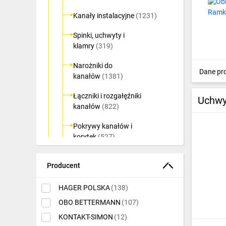
Ochrona odgromowa
Kanały instalacyjne
(1231)
Pompy ciepła
Spinki, uchwyty i
klamry
(319)
Osprzęt łączeniowy
Narożniki do
Dane pr
Ogrzewanie
kanałów
(1381)
Elektronarzędzia i mierniki
Łączniki i rozgałęźniki
Uchwy
kanałów
(822)
Domofony i dzwonki
Pokrywy kanałów i
Alarmy, monitoring, komunikacja
korytek
(527)
Napędy elektryczne
Przegrody
(68)
Producent
Pneumatyka
Puszki i nośniki
osprzętu
(411)
HAGER POLSKA
(138)
Dom i ogród
OBO BETTERMANN
(107)
Ramki osprzętowe
(284)
Klimatyzacja
KONTAKT-SIMON
(12)
Zakończenia kanałów
(581)