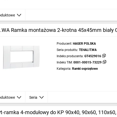
oduktowe
it.WA Ramka montażowa 2‑krotna 45x45mm biały
Producent:
HAGER POLSKA
Seria produktu:
TEHALIT.WA
Indeks producenta:
GT4529016
Indeks TIM:
0001-00015-73229
Kategoria:
Ramki osprzętowe
oduktowe
Seria
t‑ramka 4‑modułowy do KP 90x40, 90x60, 110x60