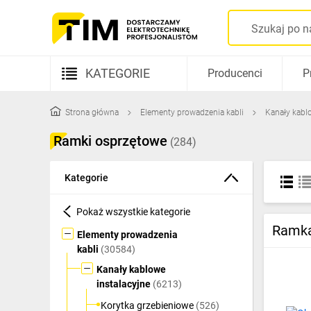
KATEGORIE
Producenci
P
Aparatura elektryczna
Strona główna
Elementy prowadzenia kabli
Kanały kabl
Kable i przewody
Ramki osprzętowe
(284)
Rozdzielnice i obudowy
Kategorie
Elementy prowadzenia kabli
Pokaż wszystkie kategorie
Fotowoltaika
Ramka
Elementy prowadzenia
Gniazda i łączniki
kabli
(30584)
Kanały kablowe
Źródła światła
instalacyjne
(6213)
Oprawy oświetleniowe
Korytka grzebieniowe
(526)