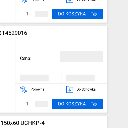
DO KOSZYKA
 GT4529016
Cena:
Porównaj
Do Schowka
DO KOSZYKA
, 150x60 UCHKP‑4