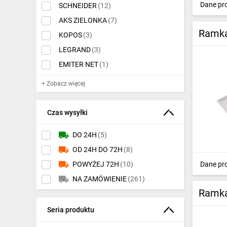
Dane pr
SCHNEIDER
(12)
IT, GSM
Listwy i kanały
AKS ZIELONKA
(7)
Odzież ochronna i BHP
napodłogowe
(63)
Ramka
KOPOS
(3)
Inne
LEGRAND
(3)
Systemy tras kablowych
(2973)
EMITER NET
(1)
Budowa i Remont
Rury i węże osłonowe
(4096)
+ Zobacz więcej
Elektronika
Systemy mocowań
(7570)
Smart home
Dławnice kablowe i
Czas wysyłki
przepusty
(3410)
Elektromobilność
DO 24H
(5)
Materiały izolacyjne
(3462)
Telewizja naziemna i satelitarna
OD 24H DO 72H
(8)
Systemy instalacji
Dane pr
POWYŻEJ 72H
(10)
podpodłogowych
(501)
Wentylacja i rekuperacja
NA ZAMÓWIENIE
(261)
Systemy oznaczania
(1922)
Ramka
Osprzęt linii
Seria produktu
napowietrznej
(437)