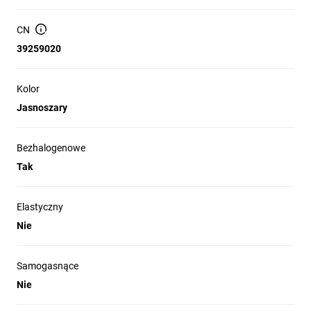
Przekrój użyteczny: 1758 mm2, umożliwiający
prowadzenie różnych przekrojów przewodów.
CN
39259020
Właściwości elektryczne i bezpieczeństwo: materiał
bezhalogenowy, deklarowana odporność na upływ prądu.
Odporność ogniowa i klasyfikacje: UL 94 V-0
Kolor
(samogasnący), odporność ogniowa M1; zgodność z
Jasnoszary
normą PN-EN 50085-2-3:2010 oraz dyrektywą RoHS.
Zakres temperatur pracy: -25 °C do +90 °C.
Bezhalogenowe
Sposób mocowania: montaż przez perforowane dno
Tak
(wkręty/kołki montażowe stosowane zgodnie z praktyką
instalacyjną).
Elastyczny
Nie
Zastosowanie produktu
Samogasnące
Prowadzenie i rozdział przewodów zasilających i
Nie
sygnałowych w instalacjach budynków komercyjnych i
przemysłowych.