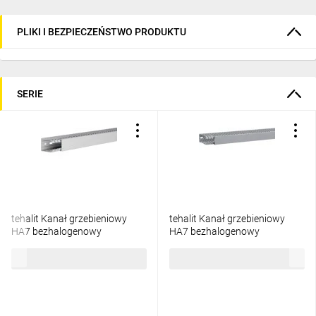
PLIKI I BEZPIECZEŃSTWO PRODUKTU
SERIE
tehalit Kanał grzebieniowy
tehalit Kanał grzebieniowy
HA7 bezhalogenowy
HA7 bezhalogenowy
60x40mm jasnoszary
100x40mm jasnoszary
187,53 zł
brutto
191,46 zł
brutto
HA760040 /2m/
HA7100040