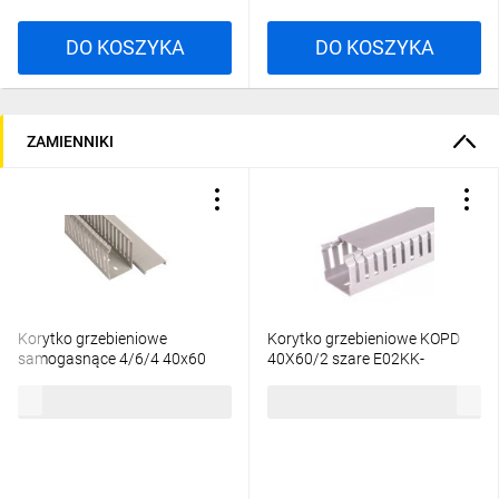
DO KOSZYKA
DO KOSZYKA
ZAMIENNIKI
Korytko grzebieniowe
Korytko grzebieniowe KOPD
samogasnące 4/6/4 40x60
40X60/2 szare E02KK-
szare z pokrywą PV UV /2m/
01010200801 /2m/
36,73 zł
brutto
41,36 zł
brutto