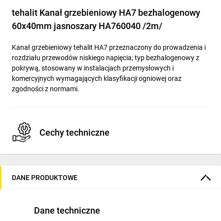
tehalit Kanał grzebieniowy HA7 bezhalogenowy
60x40mm jasnoszary HA760040 /2m/
Kanał grzebieniowy tehalit HA7 przeznaczony do prowadzenia i
rozdziału przewodów niskiego napięcia; typ bezhalogenowy z
pokrywą, stosowany w instalacjach przemysłowych i
komercyjnych wymagających klasyfikacji ogniowej oraz
zgodności z normami.
Cechy techniczne
Wymiary: szerokość 40 mm, wysokość 60 mm, długość
2000 mm.
DANE PRODUKTOWE
Materiał: PC/ABS, kolor jasnoszary (RAL 7035).
Konstrukcja: kanał grzebieniowy z luźną pokrywą, ściana
boczna z wyciętymi szczelinami/otworami, dno
Dane techniczne
perforowane do mocowania.