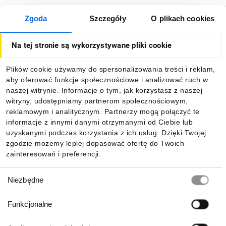
Zgoda
Szczegóły
O plikach cookies
O firmie
Na tej stronie są wykorzystywane pliki cookie
Dla kupujących
Plików cookie używamy do spersonalizowania treści i reklam,
aby oferować funkcje społecznościowe i analizować ruch w
Informacje
naszej witrynie. Informacje o tym, jak korzystasz z naszej
witryny, udostępniamy partnerom społecznościowym,
reklamowym i analitycznym. Partnerzy mogą połączyć te
Pobierz naszą aplikację mobilną:
informacje z innymi danymi otrzymanymi od Ciebie lub
uzyskanymi podczas korzystania z ich usług. Dzięki Twojej
zgodzie możemy lepiej dopasować ofertę do Twoich
zainteresowań i preferencji.
Wybór
Niezbędne
zgody
Funkcjonalne