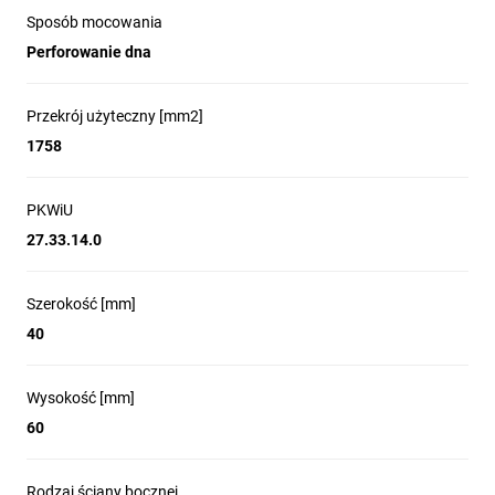
Sposób mocowania
Systemy tras kablowych w rozdzielnicach, szafach
sterowniczych oraz przy urządzeniach
Perforowanie dna
teleinformatycznych.
Zastosowania wymagające materiałów bezhalogenowych
Przekrój użyteczny [mm2]
i klasyfikacji ogniowej (np. korytarze kablowe, centra
1758
danych, obiekty użyteczności publicznej).
Montaż tam, gdzie potrzebne są uporządkowane
rozdzielnice przewodów z miejscami na przepusty i
PKWiU
mocowanie dzięki perforowanemu dnu.
27.33.14.0
Szerokość [mm]
40
Wysokość [mm]
60
Rodzaj ściany bocznej