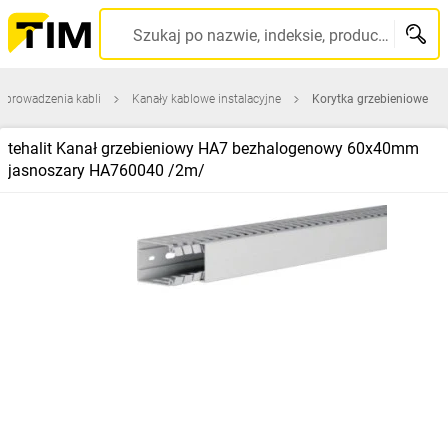
Szukaj po nazwie, indeksie, producencie, kodzie kreskowym...
 prowadzenia kabli
Kanały kablowe instalacyjne
Korytka grzebieniowe
tehalit Kanał grzebieniowy HA7 bezhalogenowy 60x40mm
jasnoszary HA760040 /2m/