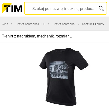
Szukaj po nazwie, indeksie, producencie, kodzie kreskowym...
główna
Odzież ochronna i BHP
Odzież ochronna
Koszule i T-shirty
T‑shirt z nadrukiem, mechanik, rozmiar L