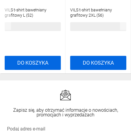
VILS t-shirt bawełniany
VILS t-shirt bawełniany
grafitowy L (52)
grafitowy 2XL (56)
29,22 zł
brutto
29,22 zł
brutto
DO KOSZYKA
DO KOSZYKA
Zapisz się, aby otrzymać informacje o nowościach,
promocjach i wyprzedażach
Podaj adres e-mail