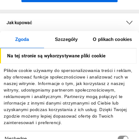
Jak kupować
Zgoda
Szczegóły
O plikach cookies
O firmie
Na tej stronie są wykorzystywane pliki cookie
Dla kupujących
Plików cookie używamy do spersonalizowania treści i reklam,
aby oferować funkcje społecznościowe i analizować ruch w
Informacje
naszej witrynie. Informacje o tym, jak korzystasz z naszej
witryny, udostępniamy partnerom społecznościowym,
reklamowym i analitycznym. Partnerzy mogą połączyć te
Pobierz naszą aplikację mobilną:
informacje z innymi danymi otrzymanymi od Ciebie lub
uzyskanymi podczas korzystania z ich usług. Dzięki Twojej
zgodzie możemy lepiej dopasować ofertę do Twoich
zainteresowań i preferencji.
Wybór
Niezbędne