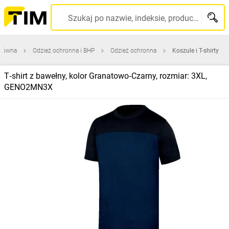
Szukaj po nazwie, indeksie, producencie, kodzie kreskowym...
główna
Odzież ochronna i BHP
Odzież ochronna
Koszule i T-shirty
T‑shirt z bawełny, kolor Granatowo‑Czarny, rozmiar: 3XL,
GENO2MN3X