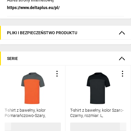
Adres strony internetowej
https://www.deltaplus.eu/pl/
PLIKI I BEZPIECZEŃSTWO PRODUKTU
SERIE
T-shirt z bawełny, kolor
T-shirt z bawełny, kolor Szaro-
Pomarańczowo-Szary,
Czarny, rozmiar: L,
rozmiar: 3XL, GENO2OG3X
GENO2GNGT
61,19 zł
brutto
61,19 zł
brutto