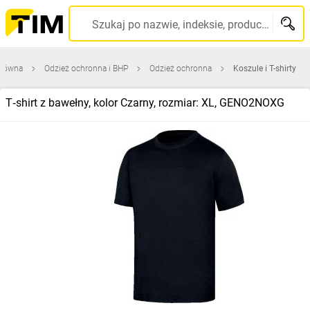
Szukaj po nazwie, indeksie, producencie, kodzie kreskowym...
główna
Odzież ochronna i BHP
Odzież ochronna
Koszule i T-shirty
T‑shirt z bawełny, kolor Czarny, rozmiar: XL, GENO2NOXG