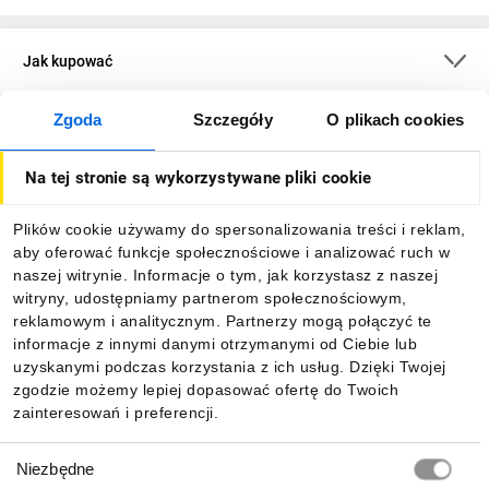
Jak kupować
Zgoda
Szczegóły
O plikach cookies
O firmie
Na tej stronie są wykorzystywane pliki cookie
Dla kupujących
Plików cookie używamy do spersonalizowania treści i reklam,
aby oferować funkcje społecznościowe i analizować ruch w
Informacje
naszej witrynie. Informacje o tym, jak korzystasz z naszej
witryny, udostępniamy partnerom społecznościowym,
reklamowym i analitycznym. Partnerzy mogą połączyć te
Pobierz naszą aplikację mobilną:
informacje z innymi danymi otrzymanymi od Ciebie lub
uzyskanymi podczas korzystania z ich usług. Dzięki Twojej
zgodzie możemy lepiej dopasować ofertę do Twoich
zainteresowań i preferencji.
Wybór
Niezbędne
zgody