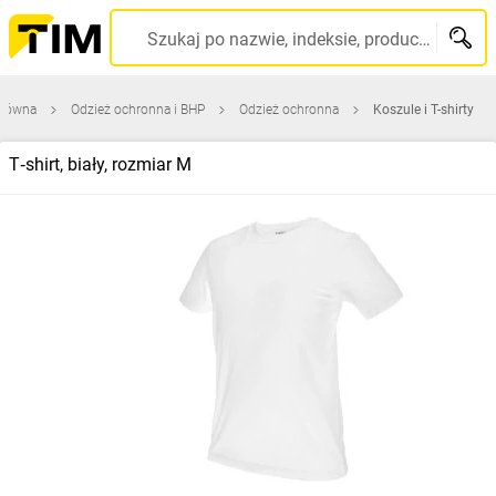
Szukaj po nazwie, indeksie, producencie, kodzie kreskowym...
główna
Odzież ochronna i BHP
Odzież ochronna
Koszule i T-shirty
T‑shirt, biały, rozmiar M