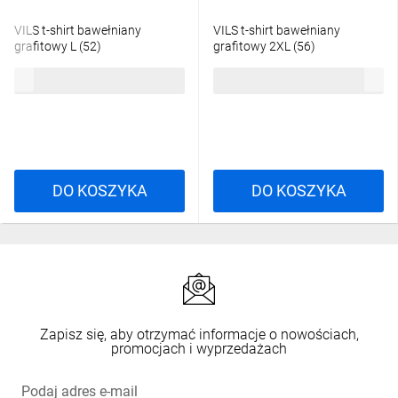
VILS t-shirt bawełniany
VILS t-shirt bawełniany
grafitowy L (52)
grafitowy 2XL (56)
29,22 zł
brutto
29,22 zł
brutto
DO KOSZYKA
DO KOSZYKA
Zapisz się, aby otrzymać informacje o nowościach,
promocjach i wyprzedażach
Podaj adres e-mail