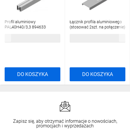
Profil aluminiowy
Łącznik profila aluminiowego
PAL40H40/3,3 894633
(stosować 2szt. na połączenie)
LPAN40 890512 (dawniej
98,78 zł
brutto
4,13 zł
brutto
890510)
DO KOSZYKA
DO KOSZYKA
Zapisz się, aby otrzymać informacje o nowościach,
promocjach i wyprzedażach