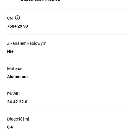
CN
7604 29 90
Z kanałem kablowym
Nie
Materiał
Aluminium
PKWiU
24.42.22.0
Długość [m]
0,4