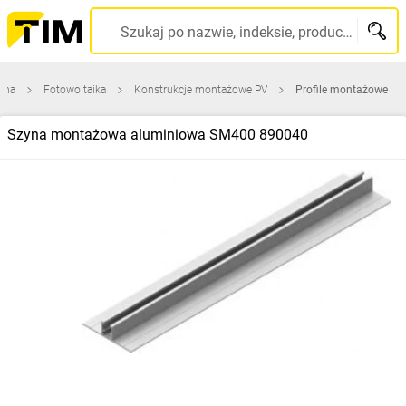
Szukaj po nazwie, indeksie, producencie, kodzie kreskowym...
wna
Fotowoltaika
Konstrukcje montażowe PV
Profile montażowe
Szyna montażowa aluminiowa SM400 890040