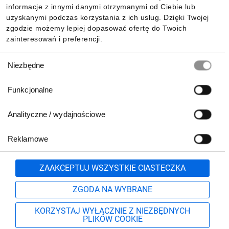
Pobierz naszą aplikację mobilną:
informacje z innymi danymi otrzymanymi od Ciebie lub
uzyskanymi podczas korzystania z ich usług. Dzięki Twojej
zgodzie możemy lepiej dopasować ofertę do Twoich
zainteresowań i preferencji.
Wybór
Niezbędne
zgody
Funkcjonalne
Analityczne / wydajnościowe
Reklamowe
Biuro Obsługi Klienta:
lub
801 500 700
71 37 61 600
Zgłoś
ZAAKCEPTUJ WSZYSTKIE CIASTECZKA
pn.-pt. 8:00-16:00
Formularz kontaktowy
ZGODA NA WYBRANE
KORZYSTAJ WYŁĄCZNIE Z NIEZBĘDNYCH
PLIKÓW COOKIE