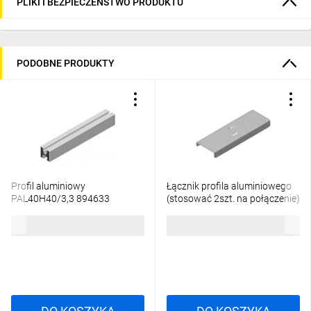
PLIKI I BEZPIECZEŃSTWO PRODUKTU
PODOBNE PRODUKTY
Profil aluminiowy
Łącznik profila aluminiowego
PAL40H40/3,3 894633
(stosować 2szt. na połączenie)
LPAN40 890512 (dawniej
98,78 zł
brutto
4,13 zł
brutto
890510)