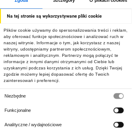
Zgoda
Szczegóły
O plikach cookies
O firmie
Na tej stronie są wykorzystywane pliki cookie
Dla kupujących
Plików cookie używamy do spersonalizowania treści i reklam,
aby oferować funkcje społecznościowe i analizować ruch w
Informacje
naszej witrynie. Informacje o tym, jak korzystasz z naszej
witryny, udostępniamy partnerom społecznościowym,
reklamowym i analitycznym. Partnerzy mogą połączyć te
Pobierz naszą aplikację mobilną:
informacje z innymi danymi otrzymanymi od Ciebie lub
uzyskanymi podczas korzystania z ich usług. Dzięki Twojej
zgodzie możemy lepiej dopasować ofertę do Twoich
zainteresowań i preferencji.
Wybór
Niezbędne
zgody
Funkcjonalne
Analityczne / wydajnościowe