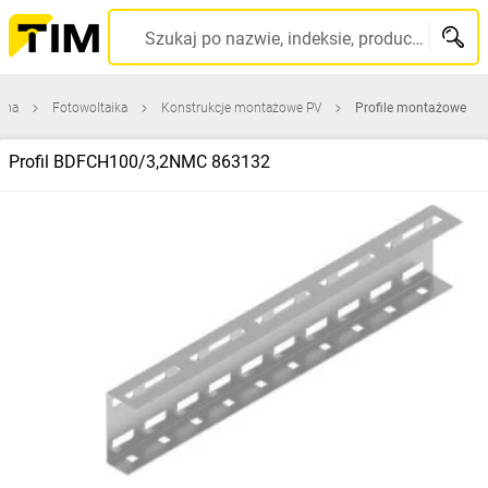
Szukaj po nazwie, indeksie, producencie, kodzie kreskowym...
wna
Fotowoltaika
Konstrukcje montażowe PV
Profile montażowe
Profil BDFCH100/3,2NMC 863132