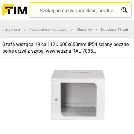
Szukaj po nazwie, indeksie, producencie, kodzie kreskowym...
trona główna
Rozdzielnice i obudowy
Obudowy
Obudowy 19 cali
Szafa wisząca 19 cali 12U 600x600mm IP54 ściany boczne
pełne drzwi z szybą, wewnetrzna RAL 7035
SWK19‑12U‑60‑DS‑W 19‑6006SWK19‑