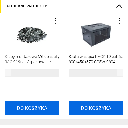
PODOBNE PRODUKTY
Śruby montażowe M6 do szafy
Szafa wisząca RACK 19 cali 6U
RACK 19cali /opakowanie =
600x450x370 CCSW-0604-
100szt./
06U
48,06 zł
brutto
318,67 zł
brutto
DO KOSZYKA
DO KOSZYKA