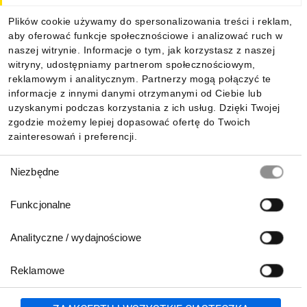
Plików cookie używamy do spersonalizowania treści i reklam,
aby oferować funkcje społecznościowe i analizować ruch w
Informacje
naszej witrynie. Informacje o tym, jak korzystasz z naszej
witryny, udostępniamy partnerom społecznościowym,
reklamowym i analitycznym. Partnerzy mogą połączyć te
Pobierz naszą aplikację mobilną:
informacje z innymi danymi otrzymanymi od Ciebie lub
uzyskanymi podczas korzystania z ich usług. Dzięki Twojej
zgodzie możemy lepiej dopasować ofertę do Twoich
zainteresowań i preferencji.
Wybór
Niezbędne
zgody
Funkcjonalne
Analityczne / wydajnościowe
Reklamowe
Biuro Obsługi Klienta:
lub
801 500 700
71 37 61 600
Zgłoś