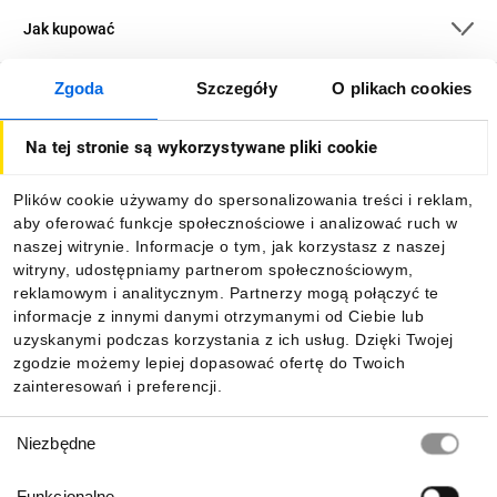
Jak kupować
Zgoda
Szczegóły
O plikach cookies
O firmie
Na tej stronie są wykorzystywane pliki cookie
Dla kupujących
Plików cookie używamy do spersonalizowania treści i reklam,
aby oferować funkcje społecznościowe i analizować ruch w
Informacje
naszej witrynie. Informacje o tym, jak korzystasz z naszej
witryny, udostępniamy partnerom społecznościowym,
reklamowym i analitycznym. Partnerzy mogą połączyć te
Pobierz naszą aplikację mobilną:
informacje z innymi danymi otrzymanymi od Ciebie lub
uzyskanymi podczas korzystania z ich usług. Dzięki Twojej
zgodzie możemy lepiej dopasować ofertę do Twoich
zainteresowań i preferencji.
Wybór
Niezbędne
zgody
Funkcjonalne