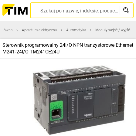
Szukaj po nazwie, indeksie, producencie, kodzie kreskowym...
 główna
Aparatura elektryczna
Automatyka
Moduły wejść / wyjść
Sterownik programowalny 24I/O NPN tranzystorowe Ethernet
M241‑24I/O TM241CE24U