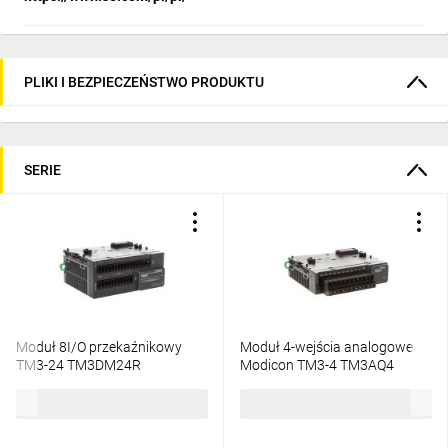
PLIKI I BEZPIECZEŃSTWO PRODUKTU
SERIE
Moduł 8I/O przekaźnikowy
Moduł 4-wejścia analogowe
TM3-24 TM3DM24R
Modicon TM3-4 TM3AQ4
1161,48 zł
brutto
1320,21 zł
brutto