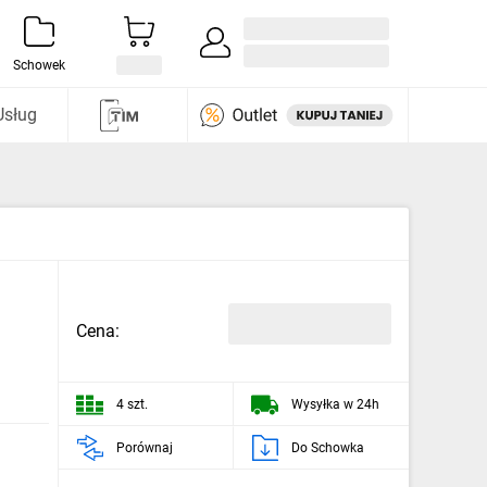
Zaloguj się / Załóż konto
i odkryj
Schowek
Usług
Cena:
4 szt.
Wysyłka w 24h
Porównaj
Do Schowka