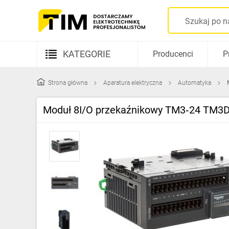
KATEGORIE
Producenci
P
Aparatura elektryczna
Strona główna
Aparatura elektryczna
Automatyka
Kable i przewody
Moduł 8I/O przekaźnikowy TM3‑24 TM
Rozdzielnice i obudowy
Elementy prowadzenia kabli
Fotowoltaika
Gniazda i łączniki
Źródła światła
Oprawy oświetleniowe