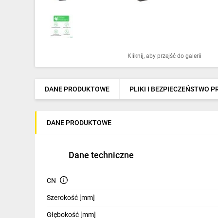
Ochrona odgromowa
Pompy ciepła
Osprzęt łączeniowy
Kliknij, aby przejść do galerii
Ogrzewanie
Elektronarzędzia i mierniki
DANE PRODUKTOWE
PLIKI I BEZPIECZEŃSTWO 
Domofony i dzwonki
DANE PRODUKTOWE
Alarmy, monitoring, komunikacja
Napędy elektryczne
Dane techniczne
Pneumatyka
CN
Dom i ogród
Szerokość [mm]
Klimatyzacja
Głębokość [mm]