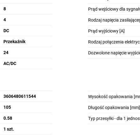
8
Prąd wejściowy dla sygnał
4
Rodzaj napięcia zasilające
DC
Prąd wyjściowy [A]
Przekaźnik
Rodzaj połączenia elektry
24
Dozwolone napięcie wyjści
AC/DC
3606480611544
Wysokość opakowania [m
105
Długość opakowania [mm]
0.58
Typ przesyłki - dla 1 jedno
1 szt.