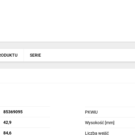
PRODUKTU
SERIE
85369095
PKWiU
42,9
Wysokość [mm]
84,6
Liczba wejść