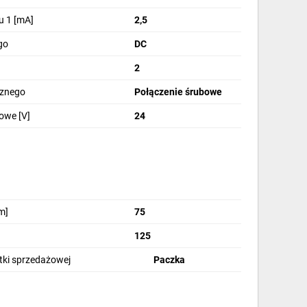
u 1 [mA]
2,5
go
DC
2
cznego
Połączenie śrubowe
owe [V]
24
m]
75
125
stki sprzedażowej
Paczka