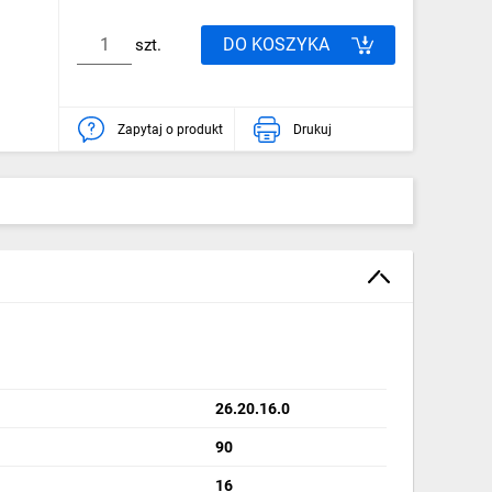
DO KOSZYKA
szt.
Zapytaj o produkt
Drukuj
26.20.16.0
90
16