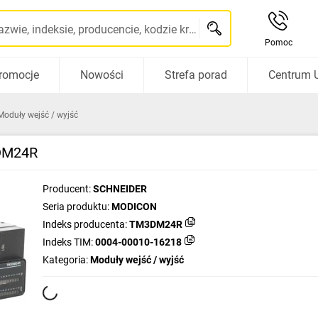
Szukaj po nazwie, indeksie, producencie, kodzie kreskowym...
Pomoc
romocje
Nowości
Strefa porad
Centrum 
Moduły wejść / wyjść
3DM24R
Producent:
SCHNEIDER
Seria produktu:
MODICON
Indeks producenta:
TM3DM24R
Indeks TIM:
0004-00010-16218
Kategoria:
Moduły wejść / wyjść