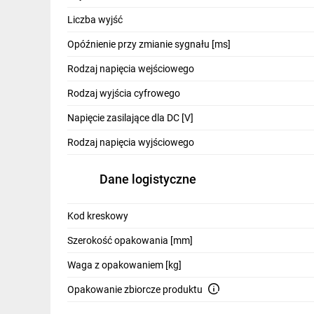
IT, GSM
Liczba wyjść
Odzież ochronna i BHP
Opóźnienie przy zmianie sygnału [ms]
Inne
Rodzaj napięcia wejściowego
Rodzaj wyjścia cyfrowego
Budowa i Remont
Napięcie zasilające dla DC [V]
Elektronika
Rodzaj napięcia wyjściowego
Smart home
Dane logistyczne
Elektromobilność
Energetyka wiatrowa
Kod kreskowy
Telewizja naziemna i satelitarna
Szerokość opakowania [mm]
Wentylacja i rekuperacja
Waga z opakowaniem [kg]
Opakowanie zbiorcze produktu