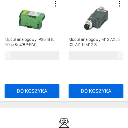
Moduł analogowy IP20 IB IL
Moduł analogowy M12 AXL E
AO 4/8/U/BP-PAC
IOL AI1 U M12 S
2425,39 zł
brutto
726,97 zł
brutto
DO KOSZYKA
DO KOSZYKA