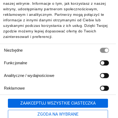
Informacje
naszej witrynie. Informacje o tym, jak korzystasz z naszej
witryny, udostępniamy partnerom społecznościowym,
reklamowym i analitycznym. Partnerzy mogą połączyć te
Pobierz naszą aplikację mobilną:
informacje z innymi danymi otrzymanymi od Ciebie lub
uzyskanymi podczas korzystania z ich usług. Dzięki Twojej
zgodzie możemy lepiej dopasować ofertę do Twoich
zainteresowań i preferencji.
Wybór
Niezbędne
zgody
Funkcjonalne
Analityczne / wydajnościowe
Reklamowe
Biuro Obsługi Klienta:
lub
801 500 700
71 37 61 600
Zgłoś
ZAAKCEPTUJ WSZYSTKIE CIASTECZKA
pn.-pt. 8:00-16:00
Formularz kontaktowy
ZGODA NA WYBRANE