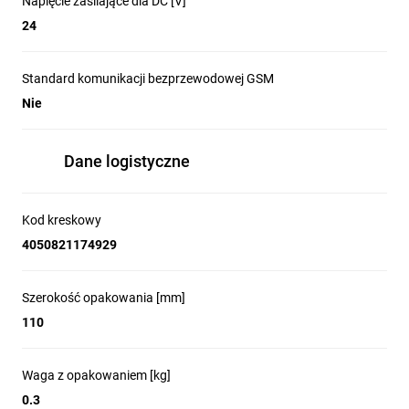
Napięcie zasilające dla DC [V]
24
Standard komunikacji bezprzewodowej GSM
Nie
Dane logistyczne
Kod kreskowy
4050821174929
Szerokość opakowania [mm]
110
Waga z opakowaniem [kg]
0.3