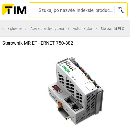
Szukaj po nazwie, indeksie, producencie, kodzie kreskowym...
Strona główna
Aparatura elektryczna
Automatyka
Sterowniki PLC
Sterownik MR ETHERNET 750‑882