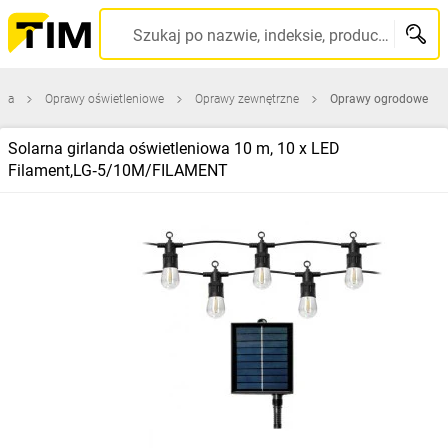
Szukaj po nazwie, indeksie, producencie, kodzie kreskowym...
wna
Oprawy oświetleniowe
Oprawy zewnętrzne
Oprawy ogrodowe
Solarna girlanda oświetleniowa 10 m, 10 x LED
Filament,LG‑5/10M/FILAMENT