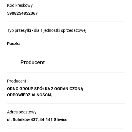
Kod kreskowy
Możesz wybrać 1 z 8 efektów świetlnych: • światło ciągłe,
5908254852367
• powolne miganie,
Typ przesyłki - dla 1 jednostki sprzedażowej
• szybkie miganie,
Paczka
• tryb „oddech”,
• fajerwerki,
Producent
• migotanie,
Producent
• płomień świecy,
ORNO GROUP SPÓŁKA Z OGRANICZONĄ
ODPOWIEDZIALNOŚCIĄ
• tryb demo prezentujący wszystkie efekty po kolei.
Adres pocztowy
ul. Rolników 437, 44-141 Gliwice
To doskonały sposób na dopasowanie oświetlenia do okazji —
od romantycznego wieczoru, po imprezę w ogrodzie.