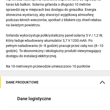
taras lub balkon. Solarna girlanda o długości 10 metrów
sprawdzi się w miejscach bez dostępu do gniazdka. Energia
słoneczna wystarczy, aby stworzyć wyjątkową atmosferę
podczas letnich wieczorów, spotkań z bliskimi czy chwil relaksu
na świeżym powietrzu.
Girlanda wykorzystuje polikrystaliczny panel solarny 5 V / 1,2 W,
który ładuje wbudowany akumulator 3,7 V 1200 mAh. Po
pełnym naładowaniu (6–8 godzin) pracuje przez całą noc (8–10
godzin). To ekonomiczny i ekologiczny produkt niewymagający
dostępu do instalacji elektrycznej.
Na 10-metrowym przewodzie umieszczono 10 punktów
świetlnych LED, rozmieszczonych równomiernie co 1 metr.
Każdy punkt ma formę małej, dekoracyjnej żarówki, która
naśladuje wygląd tradycyjnej żarówki filamentowej. Dzięki temu
DANE PRODUKTOWE
girlanda prezentuje się stylowo.
Szeroki kąt świecenia 270° sprawia, że światło delikatnie otula
Dane logistyczne
przestrzeń. Światło o barwie 2700 K (ciepła biel) tworzy
przyjemny klimat w ogrodzie.