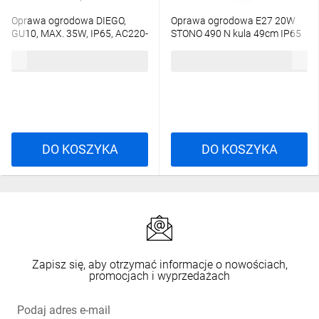
Oprawa ogrodowa DIEGO,
Oprawa ogrodowa E27 20W
GU10, MAX. 35W, IP65, AC220-
STONO 490 N kula 49cm IP65
240V, 50/60Hz, czarna
36592
37,77 zł
brutto
239,70 zł
brutto
DO KOSZYKA
DO KOSZYKA
Zapisz się, aby otrzymać informacje o nowościach,
promocjach i wyprzedażach
Podaj adres e-mail