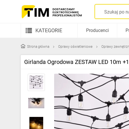
KATEGORIE
Producenci
P
Aparatura elektryczna
Strona główna
Oprawy oświetleniowe
Oprawy zewnętrz
Kable i przewody
Girlanda Ogrodowa ZESTAW LED 10m +1
Rozdzielnice i obudowy
Elementy prowadzenia kabli
Fotowoltaika
Gniazda i łączniki
Źródła światła
Oprawy oświetleniowe