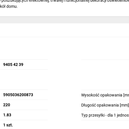
oszukujących efektownej, trwałej i funkcjonalnej dekoracji oświetleniow
okół domu.
9405 42 39
5905036200873
Wysokość opakowania [m
220
Długość opakowania [mm]
1.83
Typ przesyłki - dla 1 jedno
1 szt.