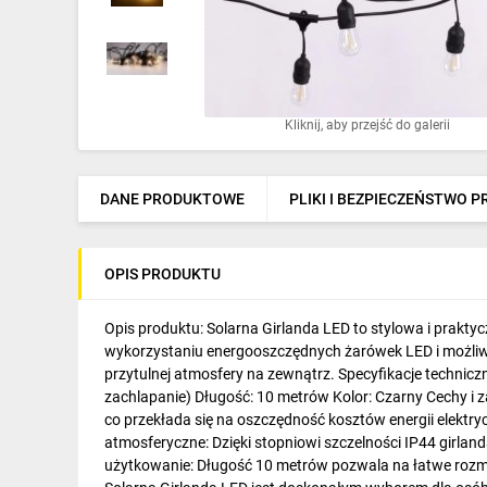
Ochrona odgromowa
Pompy ciepła
Osprzęt łączeniowy
Kliknij, aby przejść do galerii
Ogrzewanie
Elektronarzędzia i mierniki
DANE PRODUKTOWE
PLIKI I BEZPIECZEŃSTWO 
Domofony i dzwonki
OPIS PRODUKTU
Alarmy, monitoring, komunikacja
Napędy elektryczne
Opis produktu: Solarna Girlanda LED to stylowa i prakty
wykorzystaniu energooszczędnych żarówek LED i możliwośc
Pneumatyka
przytulnej atmosfery na zewnątrz. Specyfikacje technic
zachlapanie) Długość: 10 metrów Kolor: Czarny Cechy i 
Dom i ogród
co przekłada się na oszczędność kosztów energii elektry
atmosferyczne: Dzięki stopniowi szczelności IP44 girla
Klimatyzacja
użytkowanie: Długość 10 metrów pozwala na łatwe rozmie