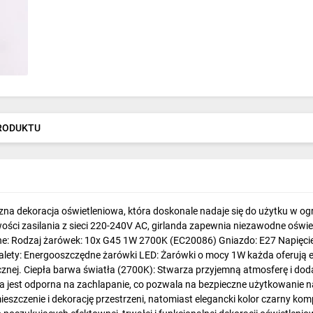
PRODUKTU
czna dekoracja oświetleniowa, która doskonale nadaje się do użytku w og
i zasilania z sieci 220-240V AC, girlanda zapewnia niezawodne oświetle
zne: Rodzaj żarówek: 10x G45 1W 2700K (EC20086) Gniazdo: E27 Napięcie
zalety: Energooszczędne żarówki LED: Żarówki o mocy 1W każda oferują e
cznej. Ciepła barwa światła (2700K): Stwarza przyjemną atmosferę i dod
nda jest odporna na zachlapanie, co pozwala na bezpieczne użytkowanie 
szczenie i dekorację przestrzeni, natomiast elegancki kolor czarny kom