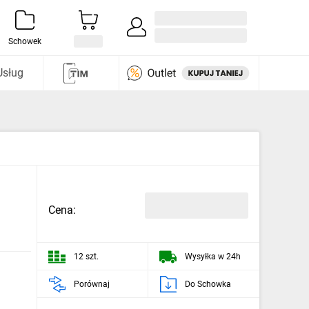
Zaloguj się / Załóż konto
i odkryj
Schowek
Usług
Cena:
12 szt.
Wysyłka w 24h
Porównaj
Do Schowka