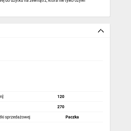
ej do użytku na zewnątrz, która nie tylko ożywi
m]
120
270
stki sprzedażowej
Paczka