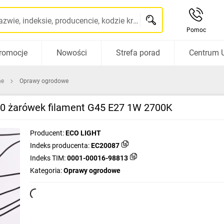
Szukaj po nazwie, indeksie, producencie, kodzie kreskowym...
Pomoc
romocje
Nowości
Strefa porad
Centrum 
ne
Oprawy ogrodowe
0 żarówek filament G45 E27 1W 2700K
Producent:
ECO LIGHT
Indeks producenta:
EC20087
Indeks TIM:
0001-00016-98813
Kategoria:
Oprawy ogrodowe