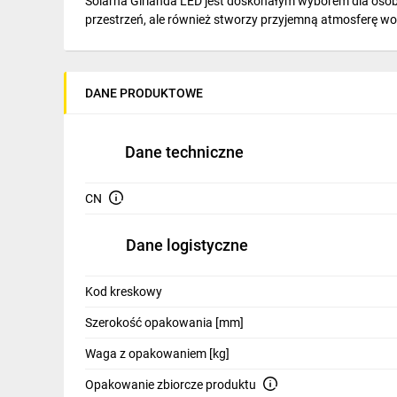
Solarna Girlanda LED jest doskonałym wyborem dla osób p
IT, GSM
przestrzeń, ale również stworzy przyjemną atmosferę w
Odzież ochronna i BHP
Inne
DANE PRODUKTOWE
Budowa i Remont
Dane techniczne
Elektronika
Smart home
CN
Elektromobilność
Dane logistyczne
Telewizja naziemna i satelitarna
Kod kreskowy
Wentylacja i rekuperacja
Szerokość opakowania [mm]
Waga z opakowaniem [kg]
Opakowanie zbiorcze produktu