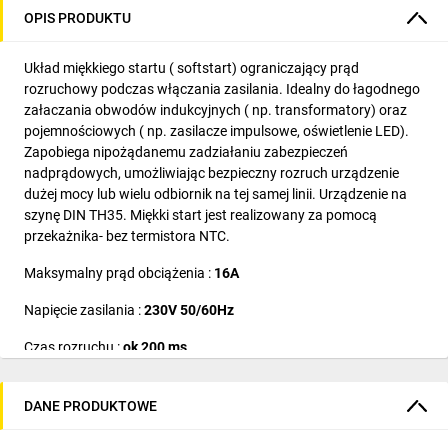
OPIS PRODUKTU
Układ miękkiego startu ( softstart) ograniczający prąd
rozruchowy podczas włączania zasilania. Idealny do łagodnego
załaczania obwodów indukcyjnych ( np. transformatory) oraz
pojemnościowych ( np. zasilacze impulsowe, oświetlenie LED).
Zapobiega nipożądanemu zadziałaniu zabezpieczeń
nadprądowych, umożliwiając bezpieczny rozruch urządzenie
dużej mocy lub wielu odbiornik na tej samej linii. Urządzenie na
szynę DIN TH35. Miękki start jest realizowany za pomocą
przekażnika- bez termistora NTC.
Maksymalny prąd obciążenia :
16A
Napięcie zasilania :
230V 50/60Hz
Czas rozruchu :
ok 200 ms
Montaż :
szyna DIN TH35
DANE PRODUKTOWE