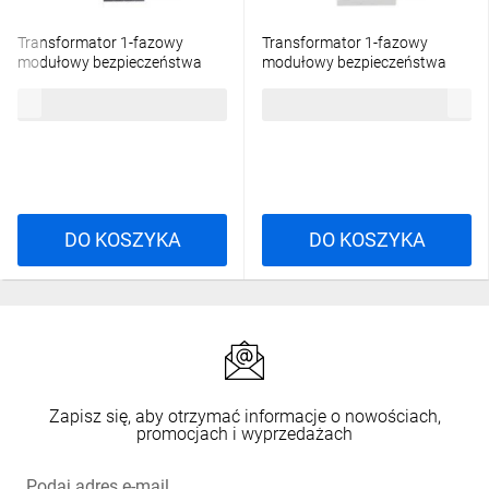
Transformator 1-fazowy
Transformator 1-fazowy
modułowy bezpieczeństwa
modułowy bezpieczeństwa
PSS 30N 230/ 24V 1,25A, na
PSS 63 230/ 24V 2,6A, na
144,49 zł
brutto
241,73 zł
brutto
szynę DIN, IP20, Ta 40, 16024-
szynę DIN, IP30, Ta 40, 16024-
9879
9979
DO KOSZYKA
DO KOSZYKA
Zapisz się, aby otrzymać informacje o nowościach,
promocjach i wyprzedażach
Podaj adres e-mail