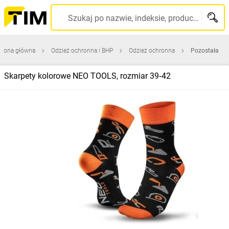
Szukaj po nazwie, indeksie, producencie, kodzie kreskowym...
trona główna
Odzież ochronna i BHP
Odzież ochronna
Pozostała
Skarpety kolorowe NEO TOOLS, rozmiar 39‑42