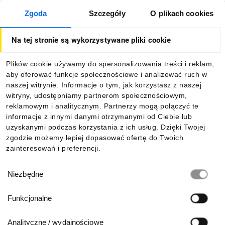
Zgoda
Szczegóły
O plikach cookies
O firmie
Na tej stronie są wykorzystywane pliki cookie
Dla kupujących
Plików cookie używamy do spersonalizowania treści i reklam,
aby oferować funkcje społecznościowe i analizować ruch w
Informacje
naszej witrynie. Informacje o tym, jak korzystasz z naszej
witryny, udostępniamy partnerom społecznościowym,
reklamowym i analitycznym. Partnerzy mogą połączyć te
Pobierz naszą aplikację mobilną:
informacje z innymi danymi otrzymanymi od Ciebie lub
uzyskanymi podczas korzystania z ich usług. Dzięki Twojej
zgodzie możemy lepiej dopasować ofertę do Twoich
zainteresowań i preferencji.
Wybór
Niezbędne
zgody
Funkcjonalne
Analityczne / wydajnościowe