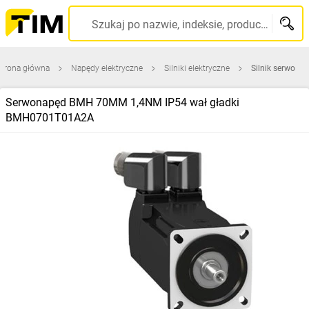
Szukaj po nazwie, indeksie, producencie, kodzie kreskowym...
Strona główna
Napędy elektryczne
Silniki elektryczne
Silnik serwo
Serwonapęd BMH 70MM 1,4NM IP54 wał gładki
BMH0701T01A2A