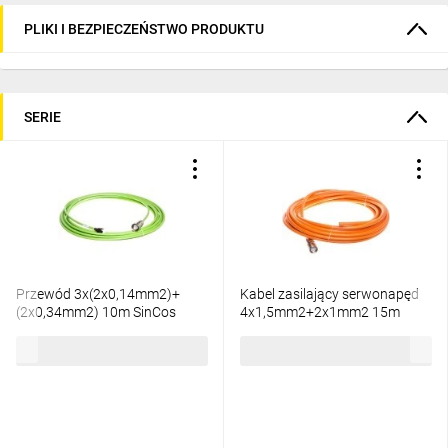
PLIKI I BEZPIECZEŃSTWO PRODUKTU
SERIE
Przewód 3x(2x0,14mm2)+
Kabel zasilający serwonapęd
(2x0,34mm2) 10m SinCos
4x1,5mm2+2x1mm2 15m
LXM32 M23 VW3M8102R100
BDH, BSH VW3M5101R150
875,76 zł
brutto
1196,51 zł
brutto