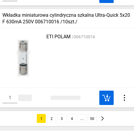
Wkładka miniaturowa cylindryczna szkalna Ultra‑Quick 5x20
F 630mA 250V 006710016 /10szt./
ETI POLAM
006710016
1
2
3
4
50