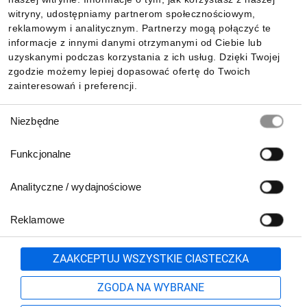
witryny, udostępniamy partnerom społecznościowym,
reklamowym i analitycznym. Partnerzy mogą połączyć te
Informacje
informacje z innymi danymi otrzymanymi od Ciebie lub
uzyskanymi podczas korzystania z ich usług. Dzięki Twojej
zgodzie możemy lepiej dopasować ofertę do Twoich
zainteresowań i preferencji.
Pobierz naszą aplikację mobilną:
Wybór
Niezbędne
zgody
Funkcjonalne
Analityczne / wydajnościowe
Reklamowe
Zgłoś
ZAAKCEPTUJ WSZYSTKIE CIASTECZKA
Biuro Obsługi Klienta:
ZGODA NA WYBRANE
lub
801 500 700
71 37 61 600