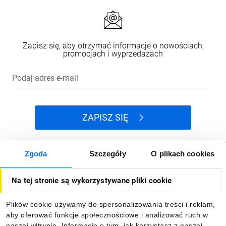
Zapisz się, aby otrzymać informacje o nowościach,
promocjach i wyprzedażach
Podaj adres e-mail
ZAPISZ SIĘ
Zgoda
Szczegóły
O plikach cookies
Jak kupować
Na tej stronie są wykorzystywane pliki cookie
O firmie
Plików cookie używamy do spersonalizowania treści i reklam,
aby oferować funkcje społecznościowe i analizować ruch w
Dla kupujących
naszej witrynie. Informacje o tym, jak korzystasz z naszej