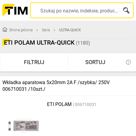
Szukaj po nazwie, indeksie, producencie, kodzie kreskowym...
Strona główna
Serie
ULTRA-QUICK
ETI POLAM ULTRA-QUICK
(1180)
FILTRUJ
SORTUJ
Wkładka aparatowa 5x20mm 2A F /szybka/ 250V
006710031 /10szt./
ETI POLAM
006710031