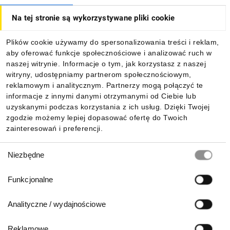
Jak kupować
Na tej stronie są wykorzystywane pliki cookie
O firmie
Plików cookie używamy do spersonalizowania treści i reklam,
aby oferować funkcje społecznościowe i analizować ruch w
Dla kupujących
naszej witrynie. Informacje o tym, jak korzystasz z naszej
witryny, udostępniamy partnerom społecznościowym,
reklamowym i analitycznym. Partnerzy mogą połączyć te
Informacje
informacje z innymi danymi otrzymanymi od Ciebie lub
uzyskanymi podczas korzystania z ich usług. Dzięki Twojej
zgodzie możemy lepiej dopasować ofertę do Twoich
zainteresowań i preferencji.
Pobierz naszą aplikację mobilną:
Wybór
Niezbędne
zgody
Funkcjonalne
Analityczne / wydajnościowe
Reklamowe