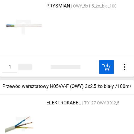
PRYSMIAN
OWY_5x1,5_żo_bia_100
Przewód warsztatowy H05VV‑F (OWY) 3x2,5 żo biały /100m/
ELEKTROKABEL
T0127 OWY 3 X 2,5