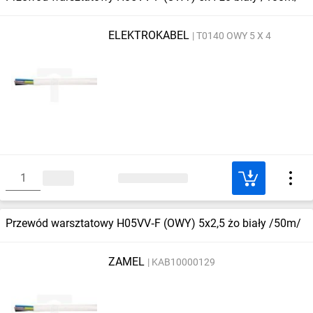
ELEKTROKABEL
T0140 OWY 5 X 4
Przewód warsztatowy H05VV‑F (OWY) 5x2,5 żo biały /50m/
ZAMEL
KAB10000129