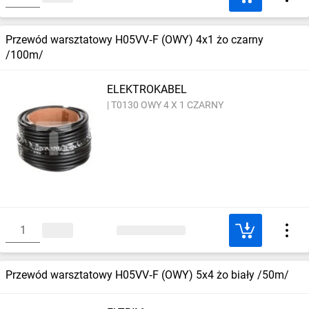
Przewód warsztatowy H05VV‑F (OWY) 4x1 żo czarny
/100m/
ELEKTROKABEL
T0130 OWY 4 X 1 CZARNY
Przewód warsztatowy H05VV‑F (OWY) 5x4 żo biały /50m/