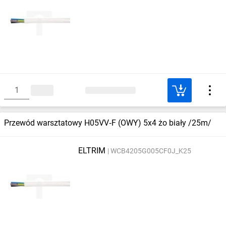
Przewód warsztatowy H05VV‑F (OWY) 5x4 żo biały /25m/
ELTRIM
WCB4205G005CF0J_K25