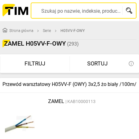
Szukaj po nazwie, indeksie, producencie, kodzie kreskowym...
Strona główna
Serie
H05VV-F-OWY
ZAMEL H05VV-F-OWY
(293)
FILTRUJ
SORTUJ
Przewód warsztatowy H05VV‑F (OWY) 3x2,5 żo biały /100m/
ZAMEL
KAB10000113