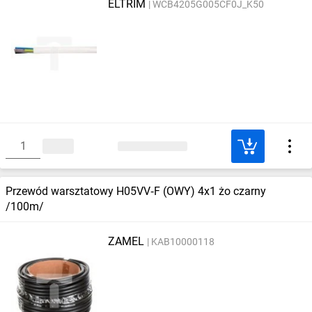
ELTRIM
WCB4205G005CF0J_K50
Przewód warsztatowy H05VV‑F (OWY) 4x1 żo czarny
/100m/
ZAMEL
KAB10000118