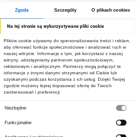
Zgoda
Szczegóły
O plikach cookies
Jak kupować
Na tej stronie są wykorzystywane pliki cookie
O firmie
Plików cookie używamy do spersonalizowania treści i reklam,
aby oferować funkcje społecznościowe i analizować ruch w
Dla kupujących
naszej witrynie. Informacje o tym, jak korzystasz z naszej
witryny, udostępniamy partnerom społecznościowym,
reklamowym i analitycznym. Partnerzy mogą połączyć te
Informacje
informacje z innymi danymi otrzymanymi od Ciebie lub
uzyskanymi podczas korzystania z ich usług. Dzięki Twojej
zgodzie możemy lepiej dopasować ofertę do Twoich
zainteresowań i preferencji.
Pobierz naszą aplikację mobilną:
Wybór
Niezbędne
zgody
Funkcjonalne