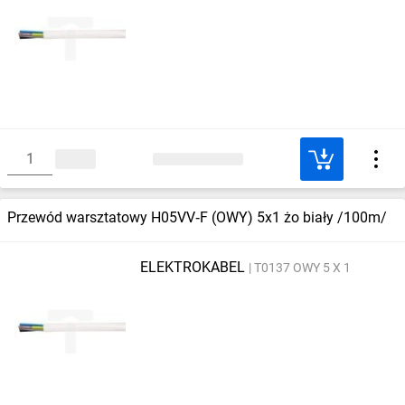
Przewód warsztatowy H05VV‑F (OWY) 5x1 żo biały /100m/
ELEKTROKABEL
T0137 OWY 5 X 1