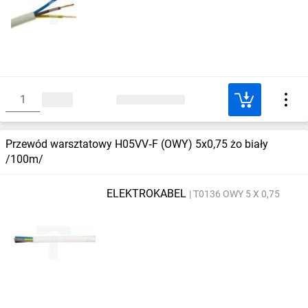
Przewód warsztatowy H05VV‑F (OWY) 5x0,75 żo biały
/100m/
ELEKTROKABEL
T0136 OWY 5 X 0,75