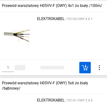
Przewód warsztatowy H05VV‑F (OWY) 4x1 żo biały /100m/
ELEKTROKABEL
T0130 OWY 4 X 1
Przewód warsztatowy H05VV‑F (OWY) 5x6 żo biały
/bębnowy/
ELEKTROKABEL
T0141 OWY 5 X 6