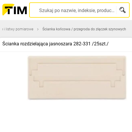
Szukaj po nazwie, indeksie, producencie, kodzie kreskowym...
we i listwy pomiarowe
Ścianka końcowa / przegroda do złączek szynowych
Ścianka rozdzielająca jasnoszara 282‑331 /25szt./