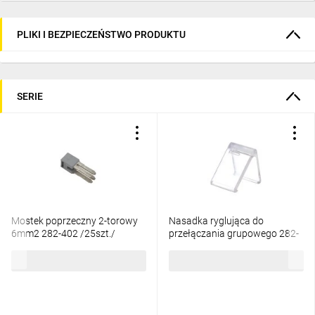
PLIKI I BEZPIECZEŃSTWO PRODUKTU
SERIE
Mostek poprzeczny 2-torowy
Nasadka ryglująca do
6mm2 282-402 /25szt./
przełączania grupowego 282-
882 /10szt./
73,19 zł
brutto
18,08 zł
brutto