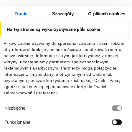
Zgoda
Szczegóły
O plikach cookies
O firmie
Na tej stronie są wykorzystywane pliki cookie
Dla kupujących
Plików cookie używamy do spersonalizowania treści i reklam,
aby oferować funkcje społecznościowe i analizować ruch w
Informacje
naszej witrynie. Informacje o tym, jak korzystasz z naszej
witryny, udostępniamy partnerom społecznościowym,
reklamowym i analitycznym. Partnerzy mogą połączyć te
Pobierz naszą aplikację mobilną:
informacje z innymi danymi otrzymanymi od Ciebie lub
uzyskanymi podczas korzystania z ich usług. Dzięki Twojej
zgodzie możemy lepiej dopasować ofertę do Twoich
zainteresowań i preferencji.
Wybór
Niezbędne
zgody
Funkcjonalne