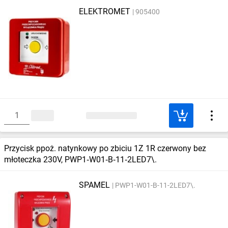
ELEKTROMET
905400
Przycisk ppoż. natynkowy po zbiciu 1Z 1R czerwony bez
młoteczka 230V, PWP1‑W01‑B‑11‑2LED7\.
SPAMEL
PWP1-W01-B-11-2LED7\.