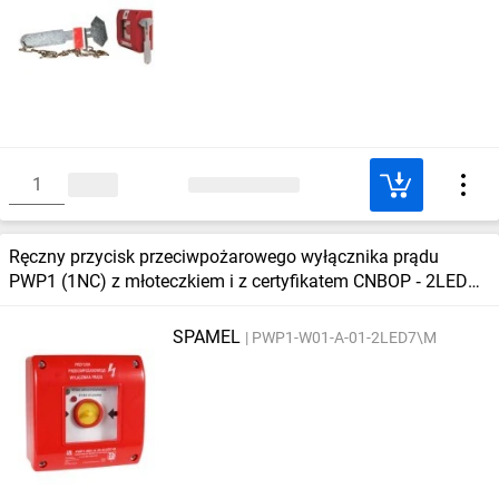
Ręczny przycisk przeciwpożarowego wyłącznika prądu
PWP1 (1NC) z młoteczkiem i z certyfikatem CNBOP ‑ 2LED
zielony/czerwony 230V
SPAMEL
PWP1-W01-A-01-2LED7\M