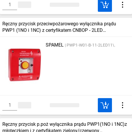
Ręczny przycisk przeciwpożarowego wyłącznika prądu
PWP1 (1NO i 1NC) z certyfikatem CNBOP ‑ 2LED
zielony/czerwony 24VDC
SPAMEL
PWP1-W01-B-11-2LED11\.
Ręczny przycisk p.poż wyłącznika prądu PWP1(1NO i 1NC)z
młoteczkiem i z certyfikatem zielony/czerwony