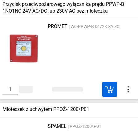
Przycisk przeciwpożarowego wyłącznika prądu PPWP‑B
1NO1NC 24V AC/DC lub 230V AC bez młoteczka
PROMET
W0-PPWP-B D1/2K XY ZC
Młoteczek z uchwytem PPOŻ‑1200\P01
SPAMEL
PPOŻ-1200\P01