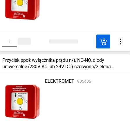
Przycisk ppoż wyłącznika prądu n/t, NC‑NO, diody
uniwersalne (230V AC lub 24V DC) czerwona/zielona
PPWP‑1 B ‑ certyfikat CNBOP
ELEKTROMET
905406