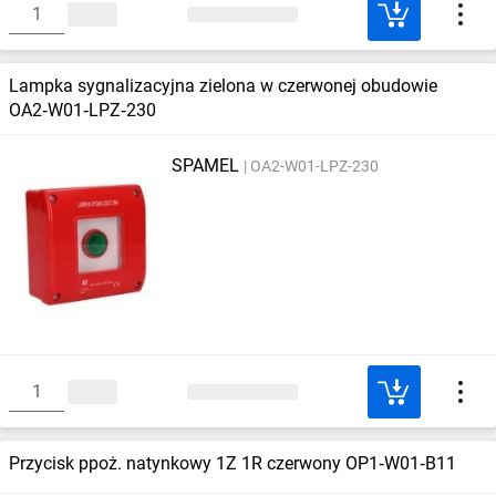
Lampka sygnalizacyjna zielona w czerwonej obudowie
OA2‑W01‑LPZ‑230
SPAMEL
OA2-W01-LPZ-230
Przycisk ppoż. natynkowy 1Z 1R czerwony OP1‑W01‑B11