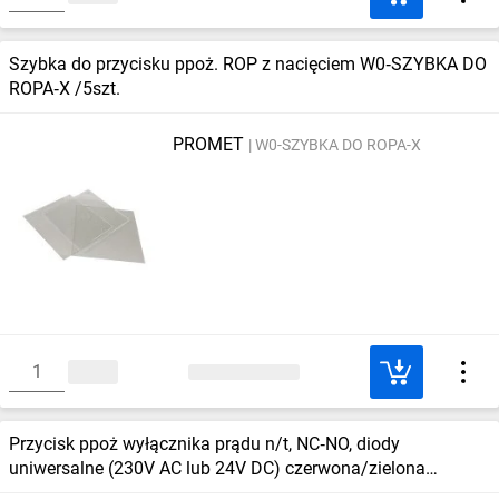
Szybka do przycisku ppoż. ROP z nacięciem W0‑SZYBKA DO
ROPA‑X /5szt.
PROMET
W0-SZYBKA DO ROPA-X
Przycisk ppoż wyłącznika prądu n/t, NC‑NO, diody
uniwersalne (230V AC lub 24V DC) czerwona/zielona
PPWP‑1s A ‑ certyfikat CNBOP