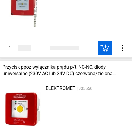
Przycisk ppoż wyłącznika prądu p/t, NC‑NO, diody
uniwersalne (230V AC lub 24V DC) czerwona/zielona
PPWPp‑1s A ‑ certyfikat CNBOP
ELEKTROMET
905550