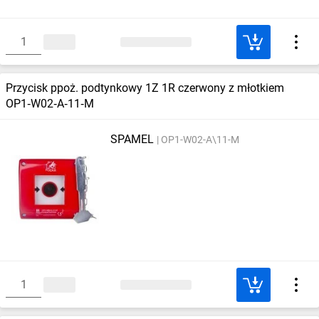
Przycisk ppoż. podtynkowy 1Z 1R czerwony z młotkiem
OP1‑W02‑A‑11‑M
SPAMEL
OP1-W02-A\11-M