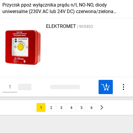
Przycisk ppoż wyłącznika prądu n/t, NO‑NO, diody
uniwersalne (230V AC lub 24V DC) czerwona/zielona
PPWP‑2s A ‑ certyfikat CNBOP
ELEKTROMET
905402
1
2
3
4
5
6