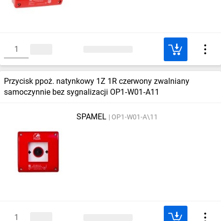
Przycisk ppoż. natynkowy 1Z 1R czerwony zwalniany
samoczynnie bez sygnalizacji OP1‑W01‑A11
SPAMEL
OP1-W01-A\11