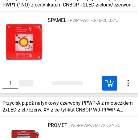
PWP1 (1NO) z certyfikatem CNBOP ‑ 2LED zielony/czerwony
230V
SPAMEL
PWP1-W01-B-10-2LED7\.
Przycisk p.poż natynkowy czerwony PPWP‑A z młoteczkiem
2xLED ziel./czerw. XY z certyfikat CNBOP W0‑PPWP‑A
M1/2K XY ZC
PROMET
W0-PPWP-A M1/2K XY ZC