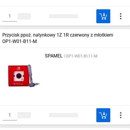
Przycisk ppoż. natynkowy 1Z 1R czerwony z młotkiem
OP1‑W01‑B11‑M
SPAMEL
OP1-W01-B\11-M