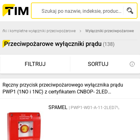
Szukaj po nazwie, indeksie, producencie, kodzie kreskowym...
zafki i kompletne wyłączniki przeciwpożarowe
Wyłączniki przeciwpożarowe
Przeciwpożarowe wyłączniki prądu
(138)
FILTRUJ
SORTUJ
Ręczny przycisk przeciwpożarowego wyłącznika prądu
PWP1 (1NO i 1NC) z certyfikatem CNBOP‑ 2LED
zielony/czerwony 230V
SPAMEL
PWP1-W01-A-11-2LED7\.