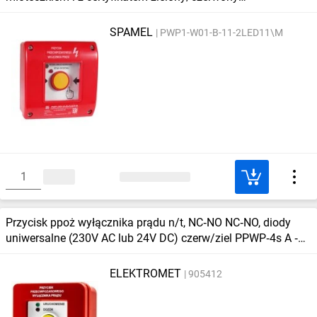
PWP1‑W01‑B‑11‑2LED11‑M
SPAMEL
PWP1-W01-B-11-2LED11\M
Przycisk ppoż wyłącznika prądu n/t, NC‑NO NC‑NO, diody
uniwersalne (230V AC lub 24V DC) czerw/ziel PPWP‑4s A ‑
certyfikat CNBOP
ELEKTROMET
905412