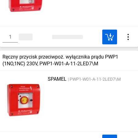
Ręczny przycisk przeciwpoż. wyłącznika prądu PWP1
(1NO,1NC) 230V, PWP1‑W01‑A‑11‑2LED7\M
SPAMEL
PWP1-W01-A-11-2LED7\M