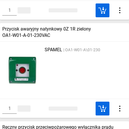
Przycisk awaryjny natynkowy 0Z 1R zielony
OA1‑W01‑A‑01‑230VAC
SPAMEL
OA1-W01-A\01-230
Ręczny przycisk przeciwpożarowego wyłącznika prądu