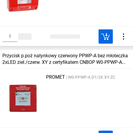
Przycisk p.poż natynkowy czerwony PPWP‑A bez młoteczka
2xLED ziel./czerw. XY z certyfikatem CNBOP W0‑PPWP‑A
D1/2K XY ZC
PROMET
W0-PPWP-A D1/2K XY ZC