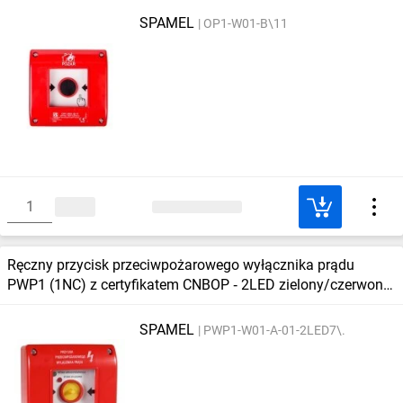
SPAMEL
OP1-W01-B\11
Ręczny przycisk przeciwpożarowego wyłącznika prądu
PWP1 (1NC) z certyfikatem CNBOP ‑ 2LED zielony/czerwony
230V
SPAMEL
PWP1-W01-A-01-2LED7\.