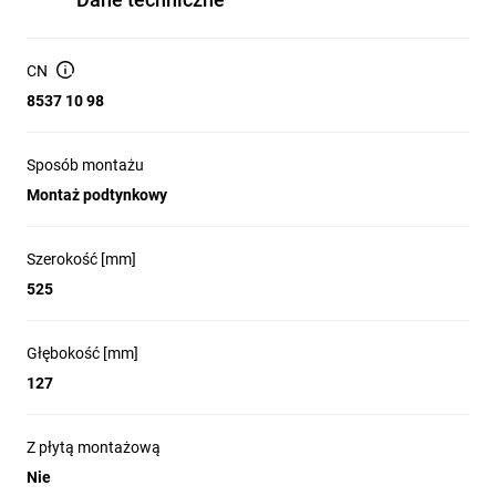
Montaż: podtynkowy (bez płyty montażowej)
Stopień ochrony: IP31 — zastosowania wewnętrzne, suche
CN
pomieszczenia
8537 10 98
Szyna DIN: TAK (profil TH35) — umożliwia montaż
aparatury modułowej
Sposób montażu
Prąd i napięcie znamionowe: do 100 A, 400 V (parametry
charakterystyczne dla rozdzielnic RPSM)
Montaż podtynkowy
Drzwi: zamknięte, nieprzezroczyste z zamkiem; możliwość
przełożenia drzwi na lewo/prawo
Szerokość [mm]
Wyposażenie standardowe: szyna TH35, zaciski i elementy
525
montażowe
Możliwość rozbudowy: nie
Głębokość [mm]
Wykonanie zgodne z dyrektywą EMC: nie
127
Z płytą montażową
Zastosowanie
Nie