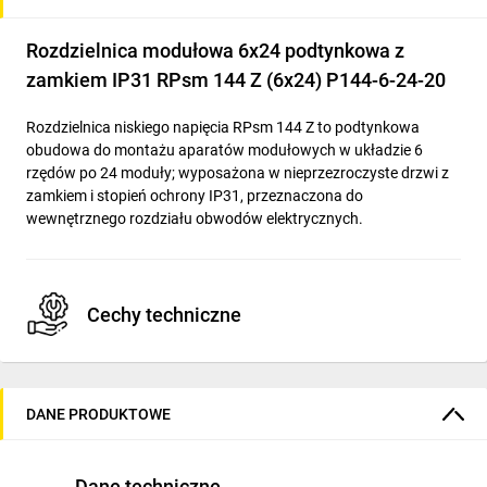
Rozdzielnica modułowa 6x24 podtynkowa z
zamkiem IP31 RPsm 144 Z (6x24) P144-6-24-20
Rozdzielnica niskiego napięcia RPsm 144 Z to podtynkowa
obudowa do montażu aparatów modułowych w układzie 6
rzędów po 24 moduły; wyposażona w nieprzezroczyste drzwi z
zamkiem i stopień ochrony IP31, przeznaczona do
wewnętrznego rozdziału obwodów elektrycznych.
Cechy techniczne
Układ modułów: 6 rzędów × 24 moduły (szerokość
wyrażona liczbą modułów: 24)
DANE PRODUKTOWE
Wymiary (S×W×G): 525 × 1015 × 127 mm
Materiał obudowy: stal ocynkowana, kolor RAL 9003
(biały)
Dane techniczne