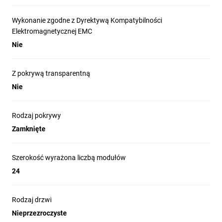
Podtynkowy rozdział obwodów w budynkach
mieszkalnych, biurach i małych obiektach usługowych
Wykonanie zgodne z Dyrektywą Kompatybilności
Elektromagnetycznej EMC
Montaż aparatury modułowej: wyłączniki nadprądowe,
różnicowoprądowe, liczniki pomocnicze i zabezpieczenia
Nie
Centralizacja obwodów oświetleniowych i gniazd w
instalacjach wewnętrznych wymagających IP31
Z pokrywą transparentną
Zastosowania, gdzie wymagany jest montaż na szynie DIN
Nie
TH35 i kontrolowany dostęp za pomocą zamka
Rodzaj pokrywy
Zamknięte
Szerokość wyrażona liczbą modułów
24
Rodzaj drzwi
Nieprzezroczyste