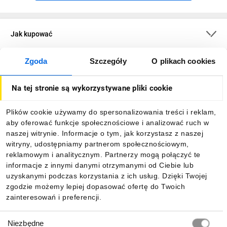
Jak kupować
Zgoda
Szczegóły
O plikach cookies
O firmie
Na tej stronie są wykorzystywane pliki cookie
Dla kupujących
Plików cookie używamy do spersonalizowania treści i reklam,
aby oferować funkcje społecznościowe i analizować ruch w
Informacje
naszej witrynie. Informacje o tym, jak korzystasz z naszej
witryny, udostępniamy partnerom społecznościowym,
reklamowym i analitycznym. Partnerzy mogą połączyć te
Pobierz naszą aplikację mobilną:
informacje z innymi danymi otrzymanymi od Ciebie lub
uzyskanymi podczas korzystania z ich usług. Dzięki Twojej
zgodzie możemy lepiej dopasować ofertę do Twoich
zainteresowań i preferencji.
Wybór
Niezbędne