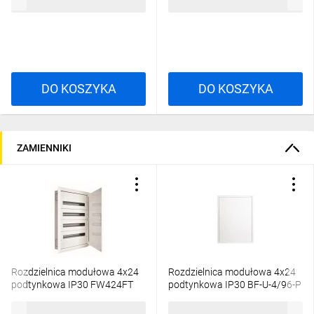
1463,27 zł
brutto
1716,02 zł
brutto
DO KOSZYKA
DO KOSZYKA
ZAMIENNIKI
Rozdzielnica modułowa 4x24
Rozdzielnica modułowa 4x24
podtynkowa IP30 FW424FT
podtynkowa IP30 BF-U-4/96-P
xBoard 285350
1530,32 zł
brutto
1598,20 zł
brutto