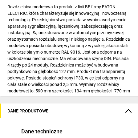
Rozdzielnica modułowa to produkt z linii BF firmy EATON
ELECTRIC, która charakteryzuje się innowacyjną i nowoczesną
technologią. Przedsiębiorstwo posiada w swoim asortymencie
aparaturę sygnalizacyjną, łączeniową, zabezpieczającą oraz
instalacyjną. Są one stosowane w automatyce przemysłowej
oraz systemach rozdziału energii niskiego napięcia. Rozdzielnica
modułowa posiada obudowę wykonaną z wysokiej jakości stali
w kolorze białym o numerze RAL 9016. Jest ona odporna na
uszkodzenia mechaniczne. Ma wbudowaną szynę DIN. Posiada
4 rzędy po 24 moduły. Rozdzielnica może być wbudowana
podtynkowo na głębokość 127 mm. Produkt ma transparentą
pokrywę. Posiada stopień ochrony IP30, więc jest odporny na
ciała stałe o wielkości ponad 2,5 mm. Wymiary rozdzielnicy
modułowej to: 590 mm szerokości, 134 mm głębokości i 770 mm
wysokości. Produkt ma osłabienia kablowe z góry, z dołu, a
także z boków. Nie ma możliwości rozbudowy rozdzielnicy.
DANE PRODUKTOWE
Dane techniczne