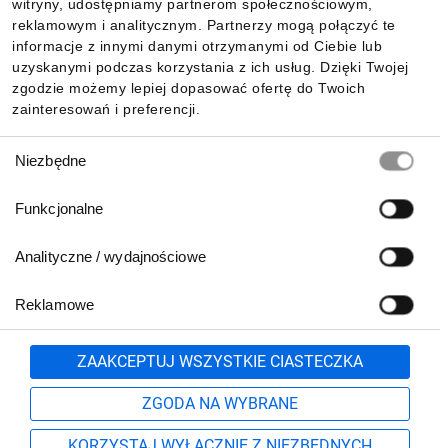
witryny, udostępniamy partnerom społecznościowym,
reklamowym i analitycznym. Partnerzy mogą połączyć te
Pobierz naszą aplikację mobilną:
informacje z innymi danymi otrzymanymi od Ciebie lub
uzyskanymi podczas korzystania z ich usług. Dzięki Twojej
zgodzie możemy lepiej dopasować ofertę do Twoich
zainteresowań i preferencji.
Wybór
Niezbędne
zgody
Funkcjonalne
Analityczne / wydajnościowe
Reklamowe
Biuro Obsługi Klienta:
lub
801 500 700
71 37 61 600
Zgłoś
ZAAKCEPTUJ WSZYSTKIE CIASTECZKA
pn.-pt. 8:00-16:00
Formularz kontaktowy
ZGODA NA WYBRANE
KORZYSTAJ WYŁĄCZNIE Z NIEZBĘDNYCH