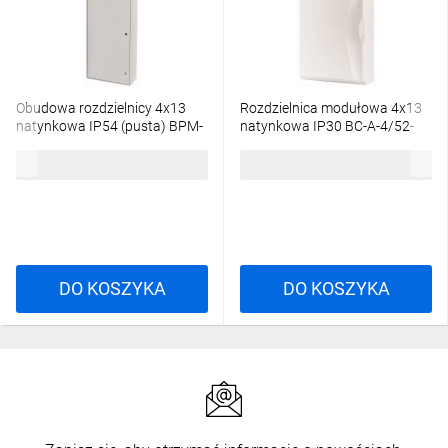
Obudowa rozdzielnicy 4x13
Rozdzielnica modułowa 4x13
natynkowa IP54 (pusta) BPM-
natynkowa IP30 BC-A-4/52-
O-400/7 xEnergy Basic 110838
TW-A 101565
1601,36 zł
brutto
591,24 zł
brutto
DO KOSZYKA
DO KOSZYKA