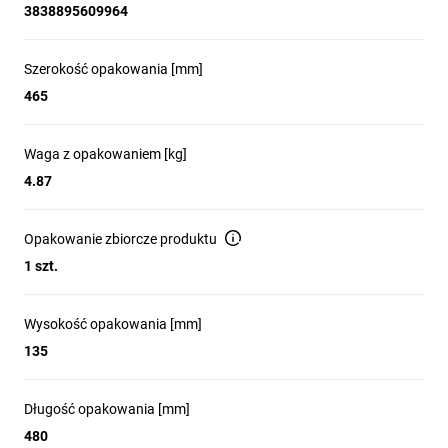
3838895609964
Obudowy standardowo wyposażone w szyny N, PE, szyny
TH i maskownice.
Dzięki symetrycznej ramce z drzwiami w prosty sposób
Szerokość opakowania [mm]
możemy zmienić kierunek otwierania drzwi lewo/prawo.
465
Obudowy lakierowane farbą proszkową w kolorze białym
RAL9016 bez struktury.
Standardowo obudowy wyposażone w obrotowy zatrzask
Waga z opakowaniem [kg]
ELP.
4.87
W celu ochrony przed nieautoryzowanym dostępem istnieje
możliwość zastosowania zamka z kluczem ELK-ERP
(001101279).
Opakowanie zbiorcze produktu
Głębokość 120 mm (ERP12-1 001101200 - 110mm)
1 szt.
zapewnia komfortową przestrzeń do prowadzenia
przewodów, także pod szyną montażową TH35.
Dostępna płyta montażowa (ERPxx-PM) umożliwiająca
Wysokość opakowania [mm]
montaż kompaktowych wyłączników i rozłączników mocy z
135
serii EB2S160/ED2S160.
Dostępne akcesoria dodatkowe, zamek z kluczem (ELK-
ERP), dodatkowe szyny N (ERP-N) i PE (ERP-PE), zapasowa
Długość opakowania [mm]
ramka z drzwiami (RZD), maskownice (RP-MAS).
Obudowy dostępne w wykonaniu elektrycznym i MEDIA
480