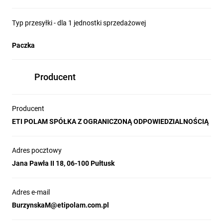
(część elektryczna + część teletechniczna).
Typ przesyłki - dla 1 jednostki sprzedażowej
Rysunek wymiarowy
Paczka
ETIsON Curves
Producent
Producent
ETI POLAM SPÓŁKA Z OGRANICZONĄ ODPOWIEDZIALNOŚCIĄ
Adres pocztowy
Jana Pawła II 18, 06-100 Pułtusk
Fukcjonalności programu:
generowanie i wykreślanie charakterystyk t/I urządzeń
zabezpieczających
Adres e-mail
regulowanie i testowanie nastaw zabezpieczeń, badanie
BurzynskaM@etipolam.com.pl
wpływu zmiany kształtu krzywej zabezpieczeń
analizowanie selektywności między urządzeniami