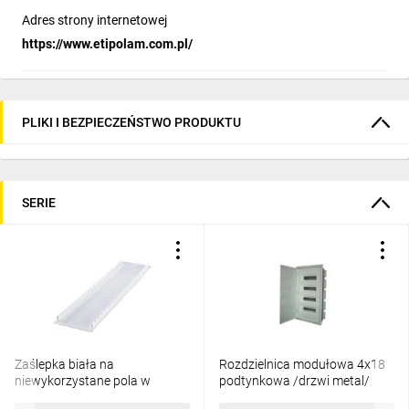
zabezpieczającymi
Adres strony internetowej
symulowanie reakcji obciążenia lub zwarcia urządzeń
https://www.etipolam.com.pl/
zabezpieczających
definiowanie punktów pracy i warunków granicznych z
rzeczywistych aplikacji
sporządzanie raportów do dokumentacji projektowej
PLIKI I BEZPIECZEŃSTWO PRODUKTU
Sprawdź jakie to proste!
SERIE
Zaślepka biała na
Rozdzielnica modułowa 4x18
niewykorzystane pola w
podtynkowa /drzwi metal/
rozdzielnicy MP-E 001101052
IP40 ERP18-4 DIDO