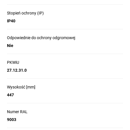
IK08
Ilość modułów (w sumie/w rzędzie):
Stopień ochrony (IP)
36/18
IP40
Rozmiar ramki (ilość rzędów):
2
Drzwi (materiał, kolor):
Odpowiednie do ochrony odgromowej
Metalowe, białe (RAL9016)
Nie
Obudowa (material, kolor):
Tworzywo, biała
Ilość zacisków PE/N:
PKWiU
1x24/2x11
27.12.31.0
Zakres temperatur pracy [°C]:
-25 do +60
Test rozżarzonym drutem [°C]:
Wysokość [mm]
Odporność ogniowa i zastosowanie obudów:
447
650°C – obudowy do montażu w ścianach murowanych np.
ceglanych lub betonowych
Numer RAL
650
9003
Zdjęcie produktu