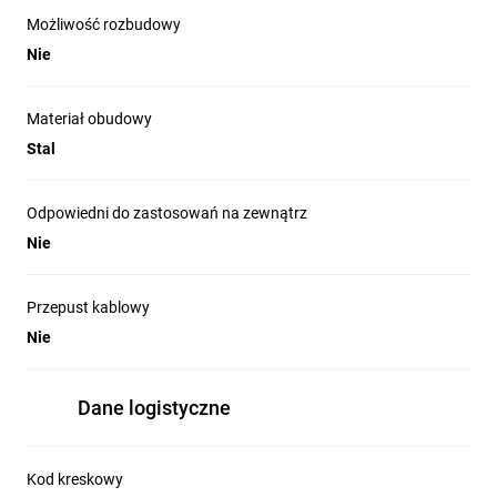
Możliwość rozbudowy
Nie
Zalety produktu
Materiał obudowy
Stal
Odpowiedni do zastosowań na zewnątrz
Nie
Przepust kablowy
Nie
Dane logistyczne
Nowoczesne wzornictwo zapewnia obudowom estetyczny
Kod kreskowy
wygląd.