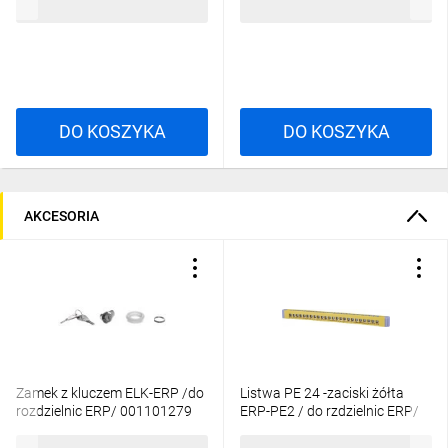
6,11 zł
brutto
661,92 zł
brutto
001101214
DO KOSZYKA
DO KOSZYKA
AKCESORIA
Zamek z kluczem ELK-ERP /do
Listwa PE 24 -zaciski żółta
rozdzielnic ERP/ 001101279
ERP-PE2 / do rzdzielnic ERP/
001101284