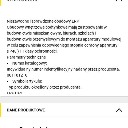
Niezawodne i sprawdzone obudowy ERP
Obudowy wnętrzowe podtynkowe mają zastosowanie w
budownictwie mieszkaniowym, biurach, szkołach i
budownictwie przemysłowym do montażu aparatury modułowej
w celu zapewnienia odpowiedniego stopnia ochrony aparatury
(IP40 ) i II klasy ochronności.
Parametry techniczne
Numer katalogowy:
Indywidualny numer indentyfikacyjny nadany przez producenta.
001101210
Symbol artykułu:
Typ produktu określony przez producenta.
ERP18-2
Klasa ochronności:
II klasa ochronności - Obudowy o klasie ochronności II posiadają
DANE PRODUKTOWE
wzmocnioną lub podwójną izolację. Nie mają połączenia z
przewodem ochronnym.
II