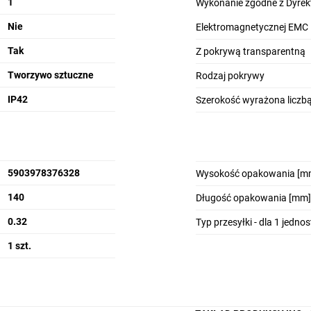
1
Wykonanie zgodne z Dyrek
Nie
Elektromagnetycznej EMC
Tak
one i solidne roz
Z pokrywą transparentną
Tworzywo sztuczne
Rodzaj pokrywy
dla Twojej wygod
IP42
Szerokość wyrażona licz
Rozdzielnice wy
5903978376328
Wysokość opakowania [m
tworzywa sztucz
140
Długość opakowania [mm]
do użytkowania
Rozdzielnice po
0.32
Typ przesyłki - dla 1 jedno
skrzynkową oraz
1 szt.
do plombowania
Montaż:
monta
Kolor:
biały