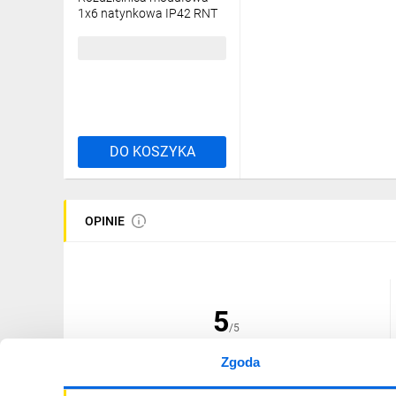
1x6 natynkowa IP42 RNT
6S 3.3
23,20 zł
brutto
Tradycje naszej dział
osprzętu elektroinst
sztucznych min. rozd
do kabli i przewodów,
DO KOSZYKA
Dysponujemy nowoczes
konstrukcyjno‑technolog
Firma nasza oferuj
OPINIE
Wdrożyl
5
/5
Zgoda
(1 opinia)