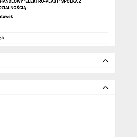
 HANDLOWY "ELEKTRO-PLAST" SPÓŁKA Z
]:
198
DZIALNOŚCIĄ
]:
124
patówek
żona liczbą modułów:
6
y:
zamknięte
pl/
wy:
tworzywo sztuczne
 (IP):
IP42
]:
84
1
dowania [mm]:
0
cyjny
łu