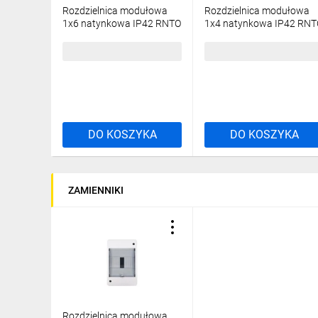
Rozdzielnica modułowa
Rozdzielnica modułowa
1x6 natynkowa IP42 RNTO
1x4 natynkowa IP42 RNT
6S (bez PE/N) 4.3
4S (bez PE/N) 4.2
14,34 zł
brutto
12,40 zł
brutto
NEO Series UV
atynkowe
Rozdzielnice Hermetyczne RH/UV
..
Technika Zamocowań
DO KOSZYKA
DO KOSZYKA
zki
Uchwyty, Opaski, Kołki...
ZAMIENNIKI
i
Rozdzielnica modułowa