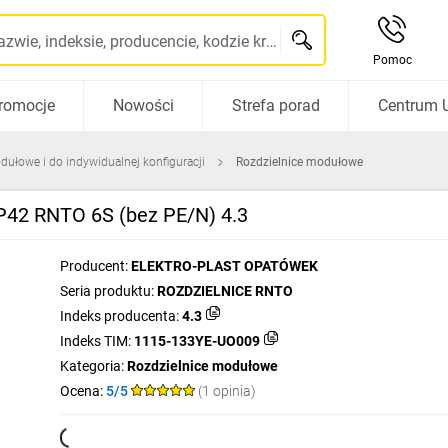
Szukaj po nazwie, indeksie, producencie, kodzie kreskowym...
Pomoc
romocje
Nowości
Strefa porad
Centrum 
dułowe i do indywidualnej konfiguracji
Rozdzielnice modułowe
P42 RNTO 6S (bez PE/N) 4.3
Producent:
ELEKTRO-PLAST OPATÓWEK
Seria produktu:
ROZDZIELNICE RNTO
Indeks producenta:
4.3
Indeks TIM:
1115-133YE-UO009
Kategoria:
Rozdzielnice modułowe
Ocena:
5/5
(1 opinia)