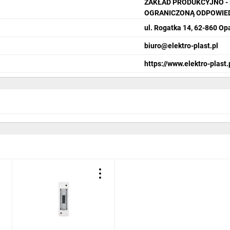
ZAKŁAD PRODUKCYJNO -
Wysokość [mm
OGRANICZONĄ ODPOWIE
Szerokość [mm
ul. Rogatka 14, 62-860 O
Szerokość wyra
biuro@elektro-plast.pl
Rodzaj pokryw
https://www.elektro-plast.
Materiał obudo
Stopień ochrony
Głębokość [mm
Liczba rzędów:
Głębokość wbu
zęt elektroinstala
la domu i przemys