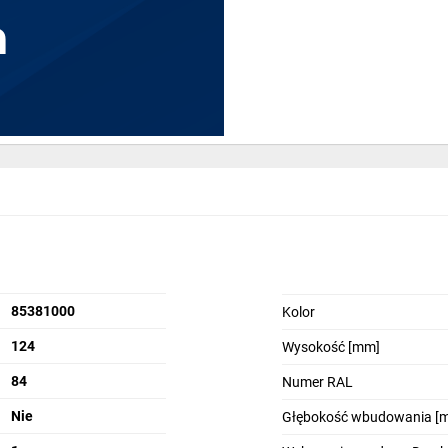
a
owa
S (bez
85381000
Kolor
124
Wysokość [mm]
84
Numer RAL
Nie
Głębokość wbudowania [