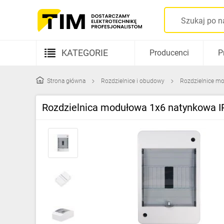
KATEGORIE
Producenci
P
Aparatura elektryczna
Strona główna
Rozdzielnice i obudowy
Rozdzielnice mo
Kable i przewody
Rozdzielnica modułowa 1x6 natynkowa I
Rozdzielnice i obudowy
Elementy prowadzenia kabli
Fotowoltaika
Gniazda i łączniki
Źródła światła
Oprawy oświetleniowe