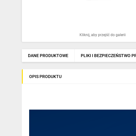
Ochrona odgromowa
Pompy ciepła
Osprzęt łączeniowy
Kliknij, aby przejść do galerii
Ogrzewanie
Elektronarzędzia i mierniki
DANE PRODUKTOWE
PLIKI I BEZPIECZEŃSTWO 
Domofony i dzwonki
OPIS PRODUKTU
Alarmy, monitoring, komunikacja
Napędy elektryczne
Pneumatyka
Dom i ogród
Klimatyzacja