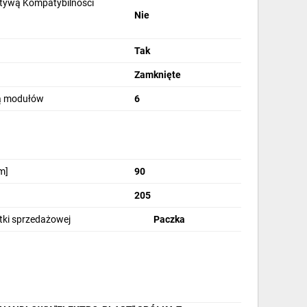
tywą Kompatybilności
Nie
wiązanie
Tak
Zamknięte
y
bą modułów
6
konane są z wysokiej jakości
m]
90
nego. Przystosowane są
 wewnątrz pomieszczeń.
205
siadają obudowę zamkniętą
stki sprzedażowej
Paczka
 przystosowane są
.
ż powierzchniowy