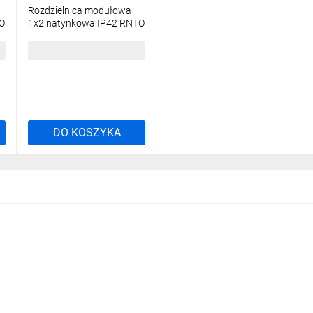
Rozdzielnica modułowa
O
1x2 natynkowa IP42 RNTO
2S (bez PE/N) 4.1
10,47 zł
brutto
NEO Series UV PV
Rozdzielnice Hermetyczne Natynkowe
RH UV PV
AQUA55
DO KOSZYKA
Natynkowe Gniazda i Łączniki IP55
Nowoczesność
 samowystarczalno