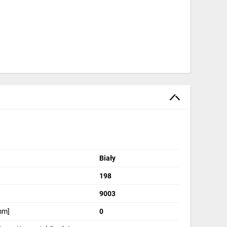
Biały
198
9003
mm]
0