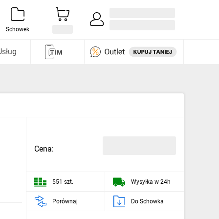
Zaloguj się / Załóż konto
i odkryj
Schowek
Usług
Cena:
551 szt.
Wysyłka w 24h
Porównaj
Do Schowka