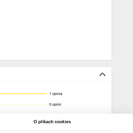
 krajowych producentów
nstalacyjne z tworzyw
szeroka gama uchwytów
we ‑ przedłużacze itp.
osiadamy własne biuro
owe i środki transportu.
esty i certyfikaty.
einland.
1 opinia
0 opinii
0 opinii
O plikach cookies
0 opinii