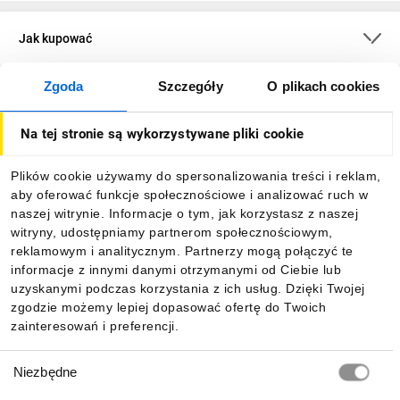
Jak kupować
Zgoda
Szczegóły
O plikach cookies
O firmie
Na tej stronie są wykorzystywane pliki cookie
Dla kupujących
Plików cookie używamy do spersonalizowania treści i reklam,
aby oferować funkcje społecznościowe i analizować ruch w
Informacje
naszej witrynie. Informacje o tym, jak korzystasz z naszej
witryny, udostępniamy partnerom społecznościowym,
reklamowym i analitycznym. Partnerzy mogą połączyć te
Pobierz naszą aplikację mobilną:
informacje z innymi danymi otrzymanymi od Ciebie lub
uzyskanymi podczas korzystania z ich usług. Dzięki Twojej
zgodzie możemy lepiej dopasować ofertę do Twoich
zainteresowań i preferencji.
Wybór
Niezbędne
zgody