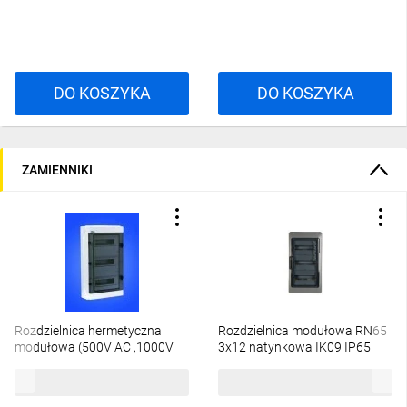
DO KOSZYKA
DO KOSZYKA
ZAMIENNIKI
Rozdzielnica hermetyczna
Rozdzielnica modułowa RN65
modułowa (500V AC ,1000V
3x12 natynkowa IK09 IP65
DC) 3x12 natynkowa IP65 RH-
drzwi transparentne 601943
247,71 zł
brutto
486,03 zł
brutto
36/3 36.143