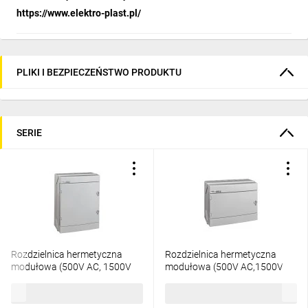
https://www.elektro-plast.pl/
PLIKI I BEZPIECZEŃSTWO PRODUKTU
SERIE
Rozdzielnica hermetyczna
Rozdzielnica hermetyczna
modułowa (500V AC, 1500V
modułowa (500V AC,1500V
DC) 2x12 natynkowa IP65 RH-
DC) 1x12 natynkowa IP65 RH-
194,94 zł
brutto
133,10 zł
brutto
24/UV 36.924
12/UV 36.912