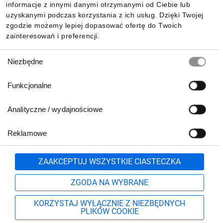
Pobierz naszą aplikację mobilną:
informacje z innymi danymi otrzymanymi od Ciebie lub
uzyskanymi podczas korzystania z ich usług. Dzięki Twojej
zgodzie możemy lepiej dopasować ofertę do Twoich
zainteresowań i preferencji.
Wybór
Niezbędne
zgody
Funkcjonalne
Analityczne / wydajnościowe
Reklamowe
Biuro Obsługi Klienta:
lub
801 500 700
71 37 61 600
Zgłoś
ZAAKCEPTUJ WSZYSTKIE CIASTECZKA
pn.-pt. 8:00-16:00
Formularz kontaktowy
ZGODA NA WYBRANE
KORZYSTAJ WYŁĄCZNIE Z NIEZBĘDNYCH
PLIKÓW COOKIE