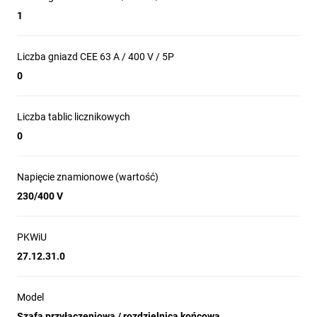
1
Liczba gniazd CEE 63 A / 400 V / 5P
0
Liczba tablic licznikowych
0
Napięcie znamionowe (wartość)
230/400 V
PKWiU
27.12.31.0
Model
Szafa przyłączeniowa / rozdzielnica końcowa