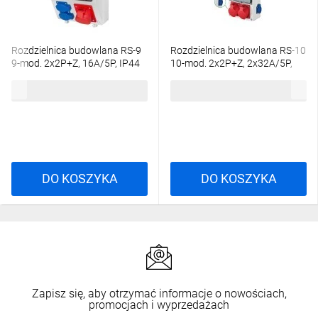
Rozdzielnica budowlana RS-9
Rozdzielnica budowlana RS-10
9-mod. 2x2P+Z, 16A/5P, IP44
10-mod. 2x2P+Z, 2x32A/5P,
bez zabezpieczeń 6231-00
IP54 bez zabezpieczeń 6227-
162,77 zł
brutto
220,69 zł
brutto
00
DO KOSZYKA
DO KOSZYKA
Zapisz się, aby otrzymać informacje o nowościach,
promocjach i wyprzedażach