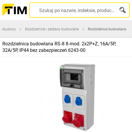
Szukaj po nazwie, indeksie, producencie, kodzie kreskowym...
 i obudowy
Rozdzielnice i zestawy budowlane
Rozdzielnice budowlane
Rozdzielnica budowlana RS‑8 8‑mod. 2x2P+Z, 16A/5P,
32A/5P, IP44 bez zabezpieczeń 6243‑00