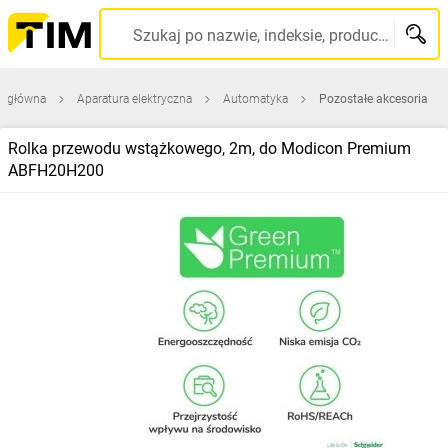
Szukaj po nazwie, indeksie, producencie, kodzie kreskowym...
a główna
Aparatura elektryczna
Automatyka
Pozostałe akcesoria
Rolka przewodu wstążkowego, 2m, do Modicon Premium
ABFH20H200