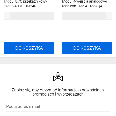
Moduł 8I/O przekaźnikowy
Moduł 4-wejścia analogowe
TM3-24 TM3DM24R
Modicon TM3-4 TM3AQ4
1161,48 zł
brutto
1320,21 zł
brutto
DO KOSZYKA
DO KOSZYKA
Zapisz się, aby otrzymać informacje o nowościach,
promocjach i wyprzedażach
Podaj adres e-mail