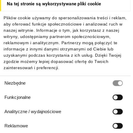
Na tej stronie są wykorzystywane pliki cookie
Dla kupujących
Plików cookie używamy do spersonalizowania treści i reklam,
aby oferować funkcje społecznościowe i analizować ruch w
Informacje
naszej witrynie. Informacje o tym, jak korzystasz z naszej
witryny, udostępniamy partnerom społecznościowym,
reklamowym i analitycznym. Partnerzy mogą połączyć te
Pobierz naszą aplikację mobilną:
informacje z innymi danymi otrzymanymi od Ciebie lub
uzyskanymi podczas korzystania z ich usług. Dzięki Twojej
zgodzie możemy lepiej dopasować ofertę do Twoich
zainteresowań i preferencji.
Wybór
Niezbędne
zgody
Funkcjonalne
Analityczne / wydajnościowe
Reklamowe
Biuro Obsługi Klienta: