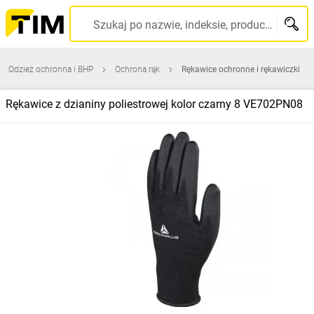
Szukaj po nazwie, indeksie, producencie, kodzie kreskowym...
Odzież ochronna i BHP
Ochrona rąk
Rękawice ochronne i rękawiczki
Rękawice z dzianiny poliestrowej kolor czarny 8 VE702PN08