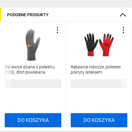
PODOBNE PRODUKTY
Rękawice dziane z poliestru
Rękawice robocze, poliester
(100), dłoń powlekana
pokryty lateksem
Poliuretanem, ścieg 13 szare
(crincle),3121X, rozmiar 9 97-
2,80 zł
brutto
2,36 zł
brutto
rozmiar 9 VE702PG09
645-9
DO KOSZYKA
DO KOSZYKA