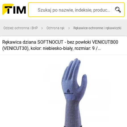
Szukaj po nazwie, indeksie, producencie, kodzie kreskowym...
Odzież ochronna i BHP
Ochrona rąk
Rękawice ochronne i rękawiczki
Rękawica dziana SOFTNOCUT ‑ bez powłoki VENICUTB00
(VENICUT30), kolor: niebiesko‑biały, rozmiar: 9 /
VECUTB00BL09