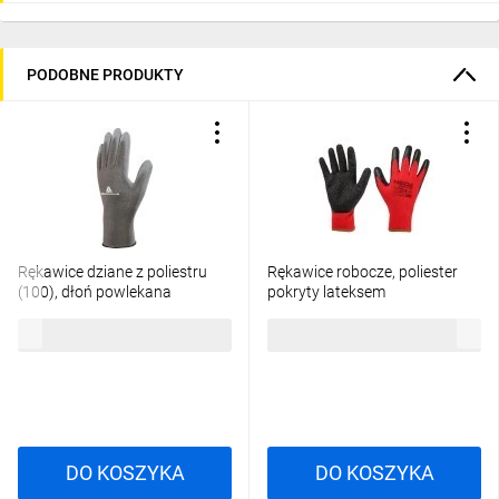
PODOBNE PRODUKTY
Rękawice dziane z poliestru
Rękawice robocze, poliester
(100), dłoń powlekana
pokryty lateksem
Poliuretanem, ścieg 13 szare
(crincle),3121X, rozmiar 9 97-
2,80 zł
brutto
2,36 zł
brutto
rozmiar 9 VE702PG09
645-9
DO KOSZYKA
DO KOSZYKA