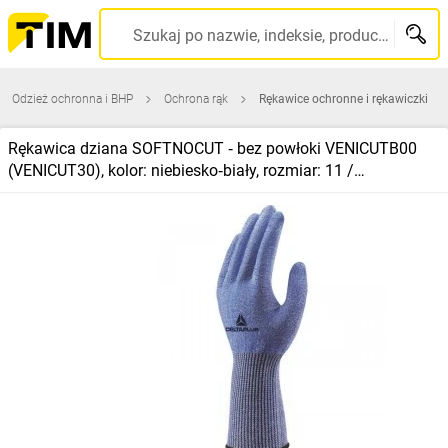
Szukaj po nazwie, indeksie, producencie, kodzie kreskowym...
Odzież ochronna i BHP
Ochrona rąk
Rękawice ochronne i rękawiczki
Rękawica dziana SOFTNOCUT ‑ bez powłoki VENICUTB00
(VENICUT30), kolor: niebiesko‑biały, rozmiar: 11 /
VECUTB00BL11