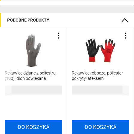
PODOBNE PRODUKTY
Rękawice dziane z poliestru
Rękawice robocze, poliester
(100), dłoń powlekana
pokryty lateksem
Poliuretanem, ścieg 13 szare
(crincle),3121X, rozmiar 9 97-
2,80 zł
brutto
2,36 zł
brutto
rozmiar 9 VE702PG09
645-9
DO KOSZYKA
DO KOSZYKA