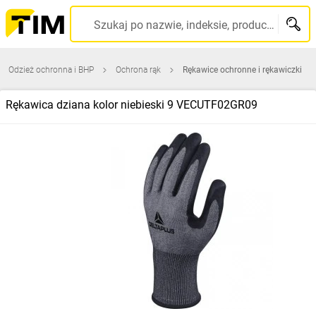
Szukaj po nazwie, indeksie, producencie, kodzie kreskowym...
Odzież ochronna i BHP
Ochrona rąk
Rękawice ochronne i rękawiczki
Rękawica dziana kolor niebieski 9 VECUTF02GR09