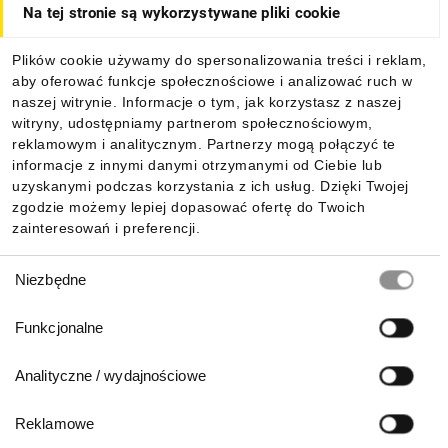
Na tej stronie są wykorzystywane pliki cookie
Dla kupujących
Plików cookie używamy do spersonalizowania treści i reklam,
aby oferować funkcje społecznościowe i analizować ruch w
Informacje
naszej witrynie. Informacje o tym, jak korzystasz z naszej
witryny, udostępniamy partnerom społecznościowym,
reklamowym i analitycznym. Partnerzy mogą połączyć te
Pobierz naszą aplikację mobilną:
informacje z innymi danymi otrzymanymi od Ciebie lub
uzyskanymi podczas korzystania z ich usług. Dzięki Twojej
zgodzie możemy lepiej dopasować ofertę do Twoich
zainteresowań i preferencji.
Wybór
Niezbędne
zgody
Funkcjonalne
Analityczne / wydajnościowe
Reklamowe
Biuro Obsługi Klienta: