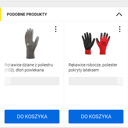
PODOBNE PRODUKTY
Rękawice dziane z poliestru
Rękawice robocze, poliester
(100), dłoń powlekana
pokryty lateksem
Poliuretanem, ścieg 13 szare
(crincle),3121X, rozmiar 9 97-
2,80 zł
brutto
2,36 zł
brutto
rozmiar 9 VE702PG09
645-9
DO KOSZYKA
DO KOSZYKA