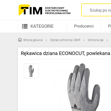
KATEGORIE
Producenci
P
Aparatura elektryczna
Strona główna
Odzież ochronna i BHP
Ochrona rąk
Kable i przewody
Rękawica dziana ECONOCUT, powlekana PU
Rozdzielnice i obudowy
Elementy prowadzenia kabli
Fotowoltaika
Gniazda i łączniki
Źródła światła
Oprawy oświetleniowe