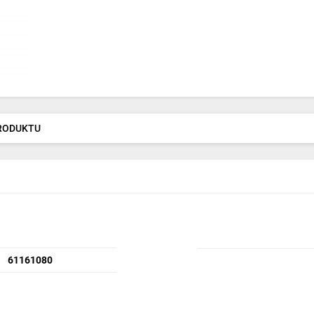
PRODUKTU
61161080