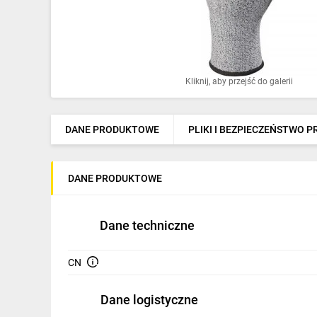
Ochrona odgromowa
Pompy ciepła
Osprzęt łączeniowy
Kliknij, aby przejść do galerii
Ogrzewanie
Elektronarzędzia i mierniki
DANE PRODUKTOWE
PLIKI I BEZPIECZEŃSTWO 
Domofony i dzwonki
DANE PRODUKTOWE
Alarmy, monitoring, komunikacja
Napędy elektryczne
Dane techniczne
Pneumatyka
CN
Dom i ogród
Dane logistyczne
Klimatyzacja