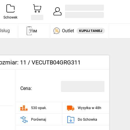
Zaloguj się / Załóż konto
i odkryj
Schowek
Usług
, rozmiar: 11 / VECUTB04GRG311
Cena:
530 opak.
Wysyłka w 48h
Porównaj
Do Schowka