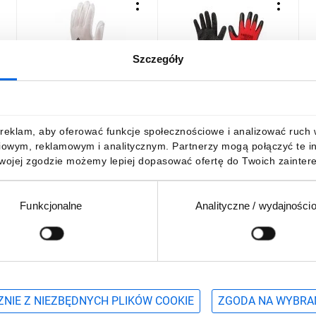
Szczegóły
Rękawice High Tech do
Rękawice robocze,
R
m
prac precyzyjnych białe
poliester pokryty lateksem
p
rozmiar 9 VE702P09
(crincle),3121X, rozmiar 10
L
97-645-10
2,76 zł
brutto
2,36 zł
brutto
2
reklam, aby oferować funkcje społecznościowe i analizować ruch w 
iowym, reklamowym i analitycznym. Partnerzy mogą połączyć te i
Twojej zgodzie możemy lepiej dopasować ofertę do Twoich zaintere
Funkcjonalne
Analityczne / wydajności
DO KOSZYKA
DO KOSZYKA
Podaj adres e-mail
wościach, promocjach i wyprzedażach
NIE Z NIEZBĘDNYCH PLIKÓW COOKIE
ZGODA NA WYBRA