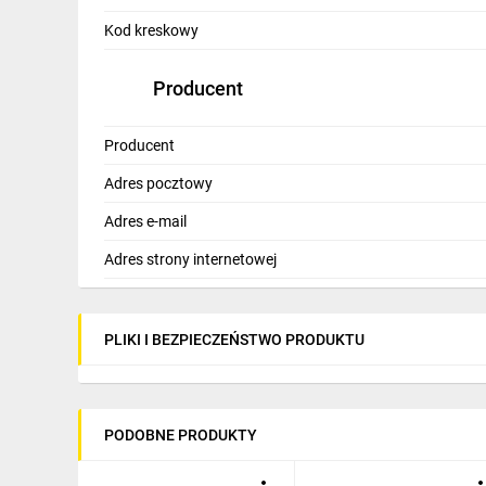
IT, GSM
Kod kreskowy
Odzież ochronna i BHP
Producent
Inne
Producent
Budowa i Remont
Adres pocztowy
Elektronika
Adres e-mail
Smart home
Adres strony internetowej
Elektromobilność
Telewizja naziemna i satelitarna
PLIKI I BEZPIECZEŃSTWO PRODUKTU
Wentylacja i rekuperacja
PODOBNE PRODUKTY