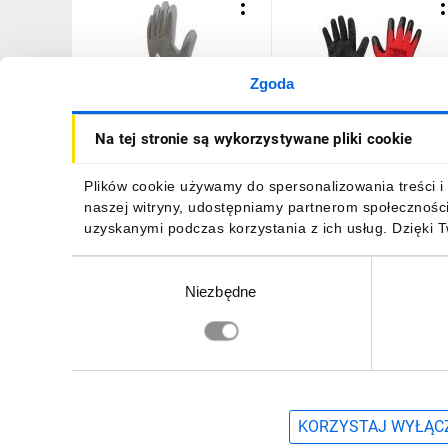
Zgoda
Rękawice dziane z
Rękawice robocze,
Na tej stronie są wykorzystywane pliki cookie
poliestru (100), dłoń
poliester pokryty latekse
powlekana Poliuretanem,
(crincle),3121X, rozmiar 9
ścieg 13 szare rozmiar 9
97-645-9
2,80 zł
brutto
2,36 zł
brutto
Plików cookie używamy do spersonalizowania treści i 
VE702PG09
naszej witryny, udostępniamy partnerom społecznośc
uzyskanymi podczas korzystania z ich usług. Dzięki 
Wybór
Niezbędne
zgody
DO KOSZYKA
DO KOSZYKA
Zapisz się, aby otrzymać informacje o no
KORZYSTAJ WYŁĄCZ