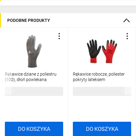
PODOBNE PRODUKTY
Rękawice dziane z poliestru
Rękawice robocze, poliester
(100), dłoń powlekana
pokryty lateksem
Poliuretanem, ścieg 13 szare
(crincle),3121X, rozmiar 9 97-
2,80 zł
brutto
2,36 zł
brutto
rozmiar 9 VE702PG09
645-9
DO KOSZYKA
DO KOSZYKA