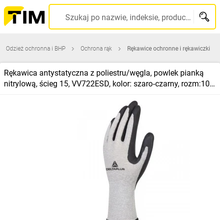
Szukaj po nazwie, indeksie, producencie, kodzie kreskowym...
Odzież ochronna i BHP
Ochrona rąk
Rękawice ochronne i rękawiczki
Rękawica antystatyczna z poliestru/węgla, powlek pianką
nitrylową, ścieg 15, VV722ESD, kolor: szaro‑czarny, rozm:10 /
VV722ESD10