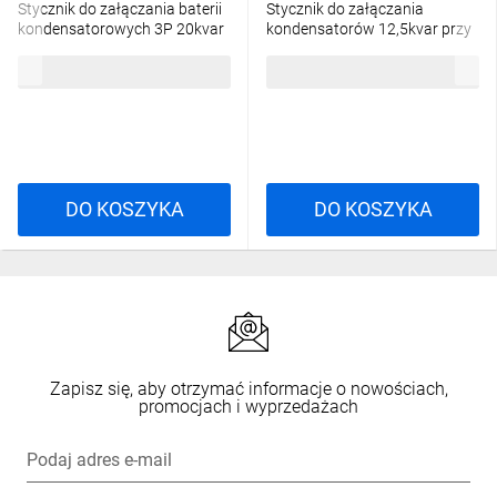
Stycznik do załączania baterii
Stycznik do załączania
kondensatorowych 3P 20kvar
kondensatorów 12,5kvar przy
230V AC BFK2600A230
400VAC, cewka 230VAC
325,63 zł
brutto
238,69 zł
brutto
50/60Hz BFK1210A230
DO KOSZYKA
DO KOSZYKA
Zapisz się, aby otrzymać informacje o nowościach,
promocjach i wyprzedażach
Podaj adres e-mail