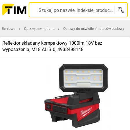
Szukaj po nazwie, indeksie, producencie, kodzie kreskowym...
etleniowe
Oprawy zewnętrzne
Oprawy do oświetlenia placów budowy
Reflektor składany kompaktowy 1000lm 18V bez
wyposażenia, M18 ALIS‑0, 4933498148