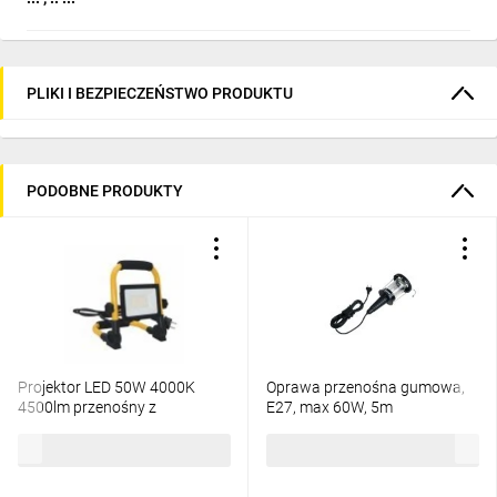
PLIKI I BEZPIECZEŃSTWO PRODUKTU
PODOBNE PRODUKTY
Projektor LED 50W 4000K
Oprawa przenośna gumowa,
4500lm przenośny z
E27, max 60W, 5m
przewodem 1,5m IP65
60,16 zł
brutto
47,26 zł
brutto
EC79237