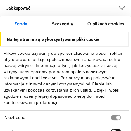
Jak kupować
Zgoda
Szczegóły
O plikach cookies
O firmie
Na tej stronie są wykorzystywane pliki cookie
Dla kupujących
Plików cookie używamy do spersonalizowania treści i reklam,
aby oferować funkcje społecznościowe i analizować ruch w
Informacje
naszej witrynie. Informacje o tym, jak korzystasz z naszej
witryny, udostępniamy partnerom społecznościowym,
reklamowym i analitycznym. Partnerzy mogą połączyć te
Pobierz naszą aplikację mobilną:
informacje z innymi danymi otrzymanymi od Ciebie lub
uzyskanymi podczas korzystania z ich usług. Dzięki Twojej
zgodzie możemy lepiej dopasować ofertę do Twoich
zainteresowań i preferencji.
Wybór
Niezbędne
zgody