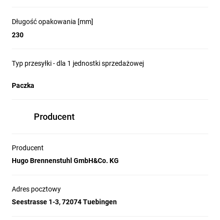
Czas świecenia:
25 h
Długość opakowania [mm]
230
Możliwość
ładowania:
Typ przesyłki - dla 1 jednostki sprzedażowej
Stopień ochrony
Paczka
(IP):
IP65
Z wyjściem USB:
Producent
Typ baterii:
Producent
Akumulator
Hugo Brennenstuhl GmbH&Co. KG
Odporność
udarowa:
IK08
Adres pocztowy
Seestrasse 1-3, 72074 Tuebingen