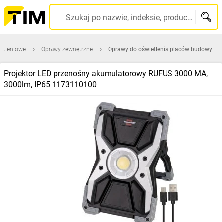
Szukaj po nazwie, indeksie, producencie, kodzie kreskowym...
etleniowe
Oprawy zewnętrzne
Oprawy do oświetlenia placów budowy
Projektor LED przenośny akumulatorowy RUFUS 3000 MA,
3000lm, IP65 1173110100