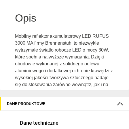
Opis
Mobilny reflektor akumulatorowy LED RUFUS
3000 MA firmy Brennenstuhl to niezwykle
wytrzymałe światło robocze LED o mocy 30W,
które spełnia najwyższe wymagania. Dzięki
obudowie wykonanej z solidnego odlewu
aluminiowego i dodatkowej ochronie krawędzi z
wysokiej jakości tworzywa sztucznego nadaje
się do stosowania zarówno wewnątrz, jak i na
zewnątrz pomieszczeń. Reflektor roboczy
posiada wbudowany akumulator, którego czas
DANE PRODUKTOWE
ładowania wynosi ok. 5 godzin, a także włącznik
z funkcją świecenia, która umożliwia
ściemnianie w zakresie 100% - 75% - 50% -
Dane techniczne
25% - 10%. Zainstalowane diody LED