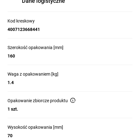
Dane logistyczne
Wysokość:
21 cm
Długość:
5 cm
Kod kreskowy
Ciężar:
1,11 kg
4007123668441
Szerokość:
14 cm
Rodzaj lampy:
Szerokość opakowania [mm]
Czas ładowania:
Reflektor
160
5 h
Materiał
Zdolność
obudowy:
Metal
Waga z opakowaniem [kg]
hamowania:
5 Ah
1.4
Strumień
Technologia
świetlny:
3.000 lm
wytwarzania
Opakowanie zbiorcze produktu
baterii:
Litowo-
Klasa
1 szt.
jonowe
ochronności:
III
Napięcie:
7,40 V
Z przełącznikiem
Wysokość opakowania [mm]
wł./wył.:
Liczba cel:
4
70