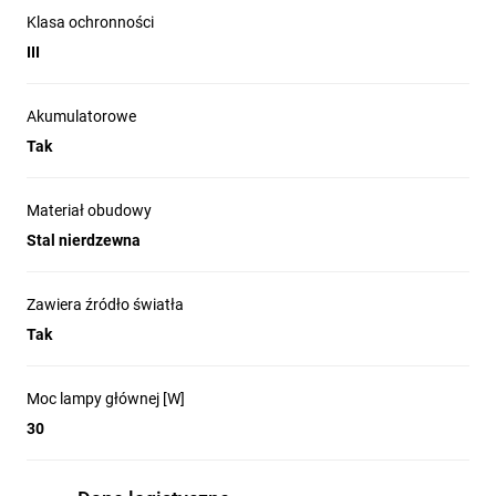
(50%), 12h (25%), 25h (10%)
Klasa ochronności
III
Temperatura barwowa: 6500 K
Pobór mocy: 30W
Akumulatorowe
Strumień świetlny: 3000lm
Tak
Stopień ochrony: IP65
Materiał obudowy
Odporność na uderzenia: IK08
Stal nierdzewna
Stopień ochrony: III
Zawiera źródło światła
Tak
Dane techniczne
Moc lampy głównej [W]
30
Zawiera baterię:
Temperatura
barwy:
6500 K