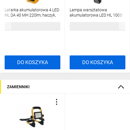
Latarka akumulatorowa 4 LED
Lampa warsztatowa
HL DA 40 MH 220lm, haczyk,
akumulatorowa LED HL 1000
magnes, klips 1176440
A IP54 1000+200lm 1175680
133,17 zł
brutto
302,21 zł
brutto
DO KOSZYKA
DO KOSZYKA
ZAMIENNIKI