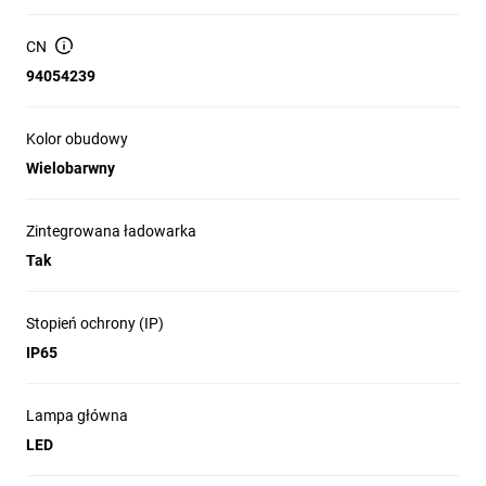
przekonują swoją wyjątkowo długą żywotnością
i specjalnym rozproszeniem światła do
CN
oświetlania dużych powierzchni. Reflektor
94054239
budowlany jest ładowany poprzez złącze
ładowania i za pomocą dostarczonego kabla do
Kolor obudowy
ładowania typu A/C. Ponadto przekonuje
Wielobarwny
następującymi cechami:
Z włącznikiem/wyłącznikiem i 5 różnymi
Zintegrowana ładowarka
poziomami jasności
Tak
(10%/25%/50%/75%/100%).
Ładowanie przez złącze typu C, kabel
Stopień ochrony (IP)
ładujący typu A/C w zestawie
IP65
Zintegrowany akumulator Li-Ion 7,4 V/5 Ah,
czas ładowania ok. 5 godzin.
Lampa główna
Port ładowania Powerbank USB
LED
Czas świecenia: 3h (100%), 4h (75%), 6h