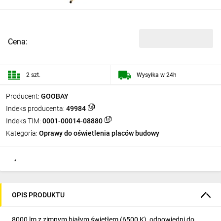
Cena:
2 szt.
Wysyłka w 24h
Producent:
GOOBAY
Indeks producenta:
49984
Indeks TIM:
0001-00014-08880
Kategoria:
Oprawy do oświetlenia placów budowy
OPIS PRODUKTU
8000 lm z zimnym białym świetłem (6500 K), odpowiedni do