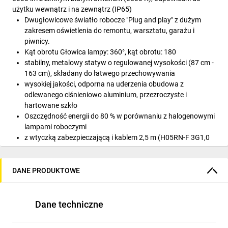
użytku wewnątrz i na zewnątrz (IP65)
Dwugłowicowe światło robocze "Plug and play" z dużym
zakresem oświetlenia do remontu, warsztatu, garażu i
piwnicy.
Kąt obrotu Głowica lampy: 360°, kąt obrotu: 180
stabilny, metalowy statyw o regulowanej wysokości (87 cm -
163 cm), składany do łatwego przechowywania
wysokiej jakości, odporna na uderzenia obudowa z
odlewanego ciśnieniowo aluminium, przezroczyste i
hartowane szkło
Oszczędność energii do 80 % w porównaniu z halogenowymi
lampami roboczymi
z wtyczką zabezpieczającą i kablem 2,5 m (H05RN-F 3G1,0
mm²)
Wymiary: 88 x 88 x 163 cm (szer. x wys. x głęb.), wysokość
lampy do maks. 163 cm
DANE PRODUKTOWE
Dane techniczne