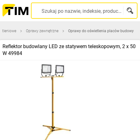
Szukaj po nazwie, indeksie, producencie, kodzie kreskowym...
etleniowe
Oprawy zewnętrzne
Oprawy do oświetlenia placów budowy
Reflektor budowlany LED ze statywem teleskopowym, 2 x 50
W 49984