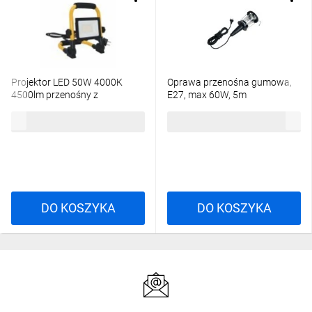
Projektor LED 50W 4000K
Oprawa przenośna gumowa,
4500lm przenośny z
E27, max 60W, 5m
przewodem 1,5m IP65
60,16 zł
brutto
47,26 zł
brutto
EC79237
DO KOSZYKA
DO KOSZYKA