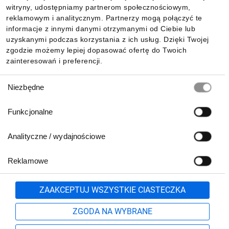
witryny, udostępniamy partnerom społecznościowym,
reklamowym i analitycznym. Partnerzy mogą połączyć te
Pobierz naszą aplikację mobilną:
informacje z innymi danymi otrzymanymi od Ciebie lub
uzyskanymi podczas korzystania z ich usług. Dzięki Twojej
zgodzie możemy lepiej dopasować ofertę do Twoich
zainteresowań i preferencji.
Wybór
Niezbędne
zgody
Funkcjonalne
Analityczne / wydajnościowe
Reklamowe
Biuro Obsługi Klienta:
lub
801 500 700
71 37 61 600
Zgłoś
ZAAKCEPTUJ WSZYSTKIE CIASTECZKA
pn.-pt. 8:00-16:00
Formularz kontaktowy
ZGODA NA WYBRANE