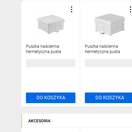
Puszka naścienna
Puszka naścienna
hermetyczna pusta
hermetyczna pusta
118x118x68mm IP67
88x88x55mm IP67
samogasnąca
samogasnąca
33,03 zł
brutto
23,54 zł
brutto
bezhalogenowa odporna
bezhalogenowa odporna
na UV biała N110x110S
na UV biała N80x80S
35137206
35133206
DO KOSZYKA
DO KOSZYKA
AKCESORIA