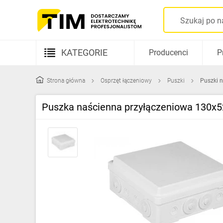
KATEGORIE
Producenci
P
Aparatura elektryczna
Strona główna
Osprzęt łączeniowy
Puszki
Puszki n
Kable i przewody
Puszka naścienna przyłączeniowa 130x5
Rozdzielnice i obudowy
Elementy prowadzenia kabli
Fotowoltaika
Gniazda i łączniki
Źródła światła
Oprawy oświetleniowe