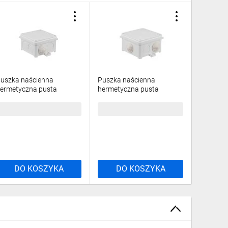
uszka naścienna
Puszka naścienna
Puszka 
ermetyczna pusta
hermetyczna pusta
hermety
8x88x55mm IP55
98x98x60mm IP55
188x188
samogasnąca
samogasnąca
samoga
2,18 zł
brutto
25,47 zł
brutto
76,63 z
ezhalogenowa odporna
bezhalogenowa odporna
bezhalo
a UV biała N80x80
na UV biała N90x90
na UV s
5110206
35120206
3530020
DO KOSZYKA
DO KOSZYKA
DO