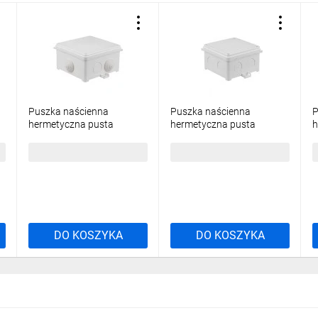
Puszka naścienna
Puszka naścienna
P
hermetyczna pusta
hermetyczna pusta
h
118x118x68mm IP55
98x98x60mm IP67
8
samogasnąca
samogasnąca
32,98 zł
brutto
26,83 zł
brutto
2
bezhalogenowa odporna
bezhalogenowa odporna
b
na UV biała N110x110
na UV biała N90x90S
n
35130206
35135206
3
DO KOSZYKA
DO KOSZYKA