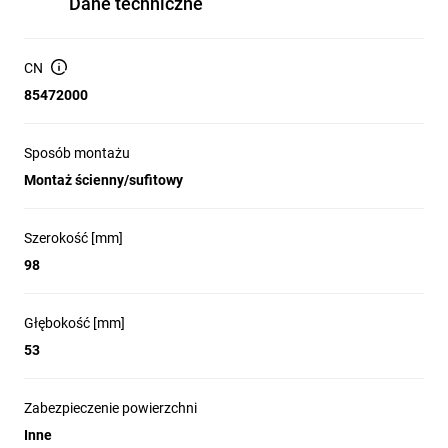
Dane techniczne
wody)
Materiał: poliamid PA6, samogasnący, bezhalogenowy;
odporność na żar: 850 °C (glow-wire)
CN
Napięcie znamionowe: 450 V
85472000
Maksymalny przekrój przewodu: 4 mm²
Zakres temperatur pracy: od -5 °C do +35 °C
Sposób montażu
Montaż ścienny/sufitowy
Liczba wpustów: 7; rodzaj przepustu: membrana
stopniowego cięcia
Wyposażenie dodatkowe: dławnica Ø28 mm oraz żel
Szerokość [mm]
elektroizolacyjny
98
Montaż: natynkowy – ścienny / sufitowy; pokrywa
przykręcana, nieprzezroczysta
Głębokość [mm]
Kolor: biały; kształt: kwadratowy; odporność na
53
promieniowanie UV
Zabezpieczenie powierzchni
Inne
Zastosowanie produktu