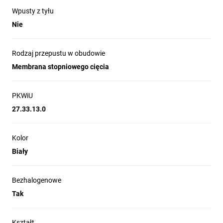
zamontować dostarczoną dławnicę Ø28 mm oraz
Wpusty z tyłu
zastosować żel elektroizolacyjny wokół przewodów.
Nie
Pokrywę należy prawidłowo przykręcić, a dławice dokręcić
zgodnie z zaleceniami producenta, co zapewni szczelność i
ciągłość ochrony.
Rodzaj przepustu w obudowie
Membrana stopniowego cięcia
PKWiU
27.33.13.0
Kolor
Biały
Bezhalogenowe
Tak
Kształt