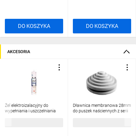
DO KOSZYKA
DO KOSZYKA
AKCESORIA
Żel elektroizalacyjny do
Dławnica membranowa 28mm
wypełniania i uszczelniania
do puszek naściennych z serii
300ml Onegel bezbarwny
IP55 IP67 37113916 /10szt./
188,98 zł
brutto
18,33 zł
brutto
89154000