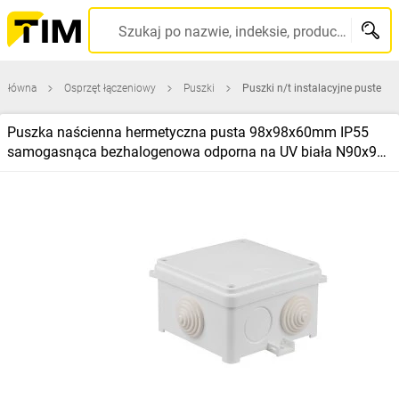
Szukaj po nazwie, indeksie, producencie, kodzie kreskowym...
 główna
Osprzęt łączeniowy
Puszki
Puszki n/t instalacyjne puste
Puszka naścienna hermetyczna pusta 98x98x60mm IP55
samogasnąca bezhalogenowa odporna na UV biała N90x90
35120206