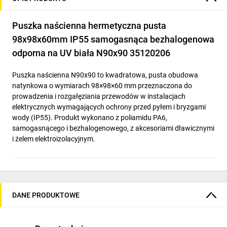
Puszka naścienna hermetyczna pusta
98x98x60mm IP55 samogasnąca bezhalogenowa
odporna na UV biała N90x90 35120206
Puszka naścienna N90x90 to kwadratowa, pusta obudowa
natynkowa o wymiarach 98×98×60 mm przeznaczona do
prowadzenia i rozgałęziania przewodów w instalacjach
elektrycznych wymagających ochrony przed pyłem i bryzgami
wody (IP55). Produkt wykonano z poliamidu PA6,
samogasnącego i bezhalogenowego, z akcesoriami dławicznymi
i żelem elektroizolacyjnym.
Cechy techniczne
DANE PRODUKTOWE
Wymiary zewnętrzne: 98 × 98 × 60 mm
Stopień ochrony: IP55 (ochrona przed pyłem i bryzgami